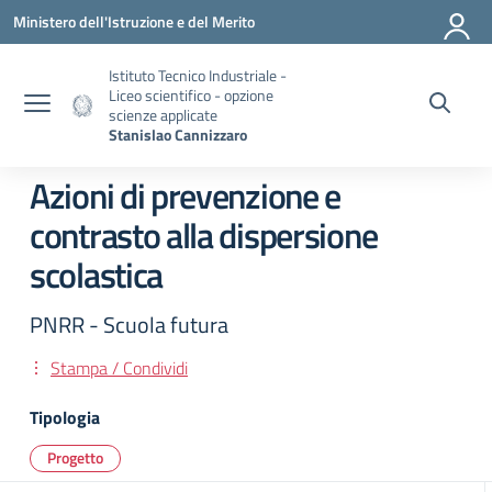
Vai ai contenuti
Vai al menu di navigazione
Vai al footer
Ministero dell'Istruzione e del Merito
Istituto Tecnico Industriale -
Liceo scientifico - opzione
scienze applicate
Stanislao Cannizzaro
Azioni di prevenzione e
contrasto alla dispersione
scolastica
PNRR - Scuola futura
Stampa / Condividi
Tipologia
Progetto