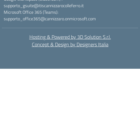
supporto_gsuite@itiscannizzarocolleferro.it
Microsoft Office 365 (Teams):
supporto_office365@cannizzaro.onmicrosoft.com
Hosting & Powered by 3D Solution S.r.l.
Concept & Design by Designers Italia