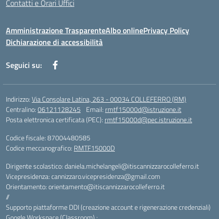
Contatti e Orari Uffici
Amministrazione Trasparente
Albo online
Privacy Policy
Dichiarazione di accessibilità
Seguici su:
Indirizzo:
Via Consolare Latina, 263 - 00034 COLLEFERRO (RM)
Centralino:
06121128245
Email:
rmtf15000d@istruzione.it
Posta elettronica certificata (PEC):
rmtf15000d@pec.istruzione.it
Codice fiscale: 87004480585
Codice meccanografico:
RMTF15000D
Dirigente scolastico: daniela.michelangeli@itiscannizzarocolleferro.it
Vicepresidenza: cannizzaro.vicepresidenza@gmail.com
Orientamento: orientamento@itiscannizzarocolleferro.it
//
Supporto piattaforme DDI (creazione account e rigenerazione credenziali)
Google Workspace (Classroom) :