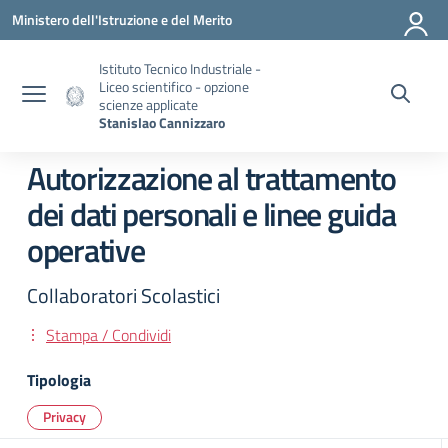
Vai ai contenuti
Vai al menu di navigazione
Vai al footer
Ministero dell'Istruzione e del Merito
Istituto Tecnico Industriale -
Liceo scientifico - opzione
scienze applicate
Stanislao Cannizzaro
Autorizzazione al trattamento
dei dati personali e linee guida
operative
Collaboratori Scolastici
Stampa / Condividi
Tipologia
Privacy