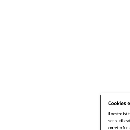
Cookies e
Il nostro Isti
sono utilizza
corretto funz