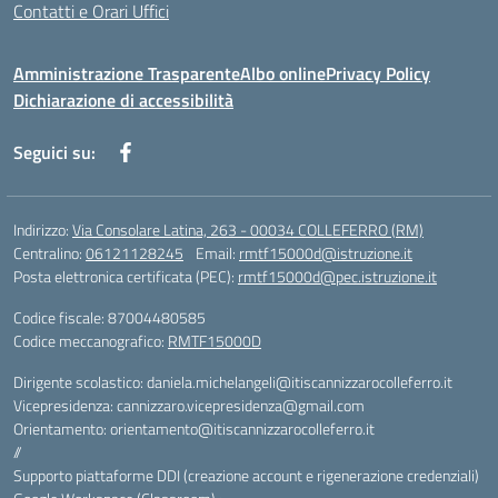
Contatti e Orari Uffici
Amministrazione Trasparente
Albo online
Privacy Policy
Dichiarazione di accessibilità
Seguici su:
Indirizzo:
Via Consolare Latina, 263 - 00034 COLLEFERRO (RM)
Centralino:
06121128245
Email:
rmtf15000d@istruzione.it
Posta elettronica certificata (PEC):
rmtf15000d@pec.istruzione.it
Codice fiscale: 87004480585
Codice meccanografico:
RMTF15000D
Dirigente scolastico: daniela.michelangeli@itiscannizzarocolleferro.it
Vicepresidenza: cannizzaro.vicepresidenza@gmail.com
Orientamento: orientamento@itiscannizzarocolleferro.it
//
Supporto piattaforme DDI (creazione account e rigenerazione credenziali)