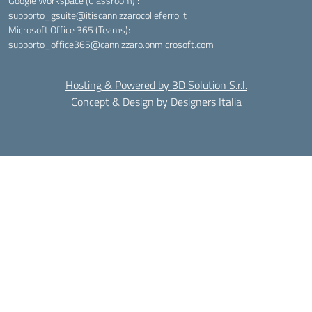
Google Workspace (Classroom) :
supporto_gsuite@itiscannizzarocolleferro.it
Microsoft Office 365 (Teams):
supporto_office365@cannizzaro.onmicrosoft.com
Hosting & Powered by 3D Solution S.r.l.
Concept & Design by Designers Italia