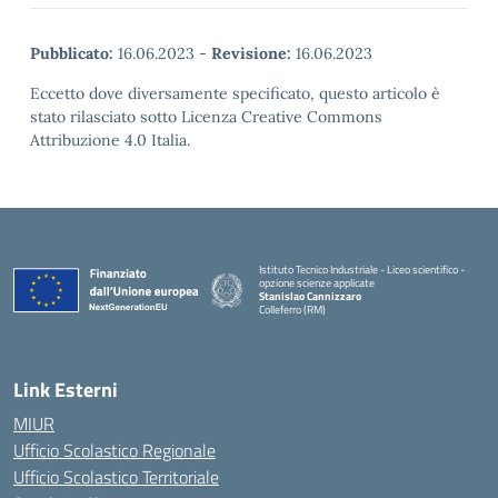
Pubblicato:
16.06.2023
-
Revisione:
16.06.2023
Eccetto dove diversamente specificato, questo articolo è
stato rilasciato sotto Licenza Creative Commons
Attribuzione 4.0 Italia.
Istituto Tecnico Industriale - Liceo scientifico -
opzione scienze applicate
Stanislao Cannizzaro
Colleferro (RM)
— Visita la pagina iniziale della scuola
Link Esterni
MIUR
Ufficio Scolastico Regionale
Ufficio Scolastico Territoriale