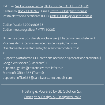
Indirizzo:
Via Consolare Latina, 263 - 00034 COLLEFERRO (RM)
Centralino:
06121128245
Email:
rmtf15000d@istruzione.it
Posta elettronica certificata (PEC):
rmtf15000d@pec.istruzione.it
Codice fiscale: 87004480585
Codice meccanografico:
RMTF15000D
Dirigente scolastico: daniela.michelangeli@itiscannizzarocolleferro.it
Vicepresidenza: cannizzaro.vicepresidenza@gmail.com
Orientamento: orientamento@itiscannizzarocolleferro.it
//
Supporto piattaforme DDI (creazione account e rigenerazione credenziali)
Google Workspace (Classroom) :
supporto_gsuite@itiscannizzarocolleferro.it
Microsoft Office 365 (Teams):
supporto_office365@cannizzaro.onmicrosoft.com
Hosting & Powered by 3D Solution S.r.l.
Concept & Design by Designers Italia