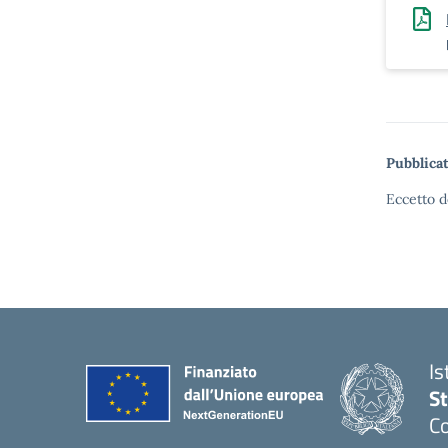
Pubblicat
Eccetto d
Is
S
Co