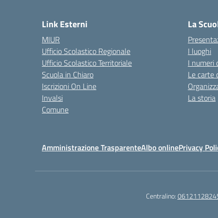
— 
Link Esterni
La Scuo
MIUR
Presenta
Ufficio Scolastico Regionale
I luoghi
Ufficio Scolastico Territoriale
I numeri 
Scuola in Chiaro
Le carte 
Iscrizioni On Line
Organizz
Invalsi
La storia
Comune
Amministrazione Trasparente
Albo online
Privacy Poli
Centralino:
0612112824