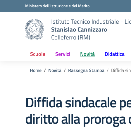
Vai ai contenuti
Vai al menu di navigazione
Vai al footer
Ministero dell'Istruzione e del Merito
Istituto Tecnico Industriale - L
Stanislao Cannizzaro
Colleferro (RM)
Scuola
Servizi
Novità
Didattica
Home
Novità
Rassegna Stampa
Diffida si
Diffida sindacale p
diritto alla proroga