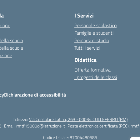
Visita la pagina iniziale della scuola
la
I Servizi
zione
Personale scolastico
Famiglie e studenti
della scuola
Percorsi di studio
della scuola
Tutti i servizi
azione
Didattica
Offerta formativa
I progetti delle classi
cy
Dichiarazione di accessibilità
Indirizzo:
Via Consolare Latina, 263 - 00034 COLLEFERRO (RM)
5
Email:
rmtf15000d@istruzione.it
Posta elettronica certificata (PEC):
rmtf
Codice fiscale: 87004480585