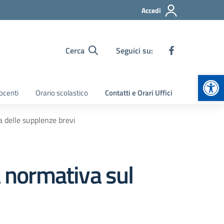
Accedi
Cerca
Seguici su:
Apr
ocenti
Orario scolastico
Contatti e Orari Uffici
a delle supplenze brevi
a normativa sul