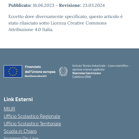
Pubblicato:
16.06.2023
-
Revisione:
23.03.2024
Eccetto dove diversamente specificato, questo articolo è
stato rilasciato sotto Licenza Creative Commons
Attribuzione 4.0 Italia.
Istituto Tecnico Industriale - Liceo scientifico -
opzione scienze applicate
Stanislao Cannizzaro
Colleferro (RM)
— Visita la pagina iniziale della scuola
Link Esterni
MIUR
Ufficio Scolastico Regionale
Ufficio Scolastico Territoriale
Scuola in Chiaro
Iscrizioni On Line