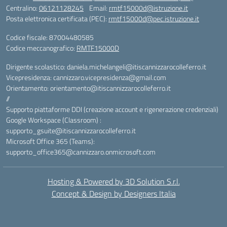
Centralino:
06121128245
Email:
rmtf15000d@istruzione.it
Posta elettronica certificata (PEC):
rmtf15000d@pec.istruzione.it
Codice fiscale: 87004480585
Codice meccanografico:
RMTF15000D
Dirigente scolastico: daniela.michelangeli@itiscannizzarocolleferro.it
Vicepresidenza: cannizzaro.vicepresidenza@gmail.com
Orientamento: orientamento@itiscannizzarocolleferro.it
//
Supporto piattaforme DDI (creazione account e rigenerazione credenziali)
Google Workspace (Classroom) :
supporto_gsuite@itiscannizzarocolleferro.it
Microsoft Office 365 (Teams):
supporto_office365@cannizzaro.onmicrosoft.com
Hosting & Powered by 3D Solution S.r.l.
Concept & Design by Designers Italia