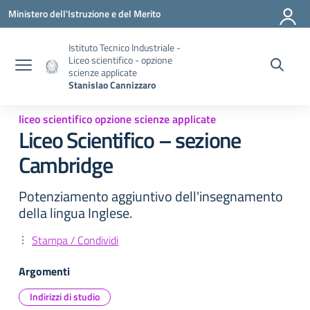
Vai ai contenuti
Vai al menu di navigazione
Vai al footer
Ministero dell'Istruzione e del Merito
Istituto Tecnico Industriale -
Liceo scientifico - opzione
scienze applicate
Stanislao Cannizzaro
liceo scientifico opzione scienze applicate
Liceo Scientifico – sezione
Cambridge
Potenziamento aggiuntivo dell'insegnamento
della lingua Inglese.
Stampa / Condividi
Argomenti
Indirizzi di studio