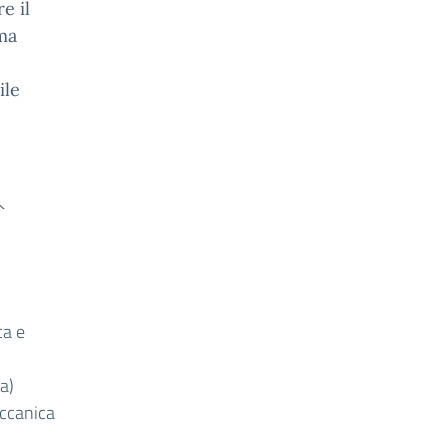
e il
ma
ile
^
ca e
a)
ccanica