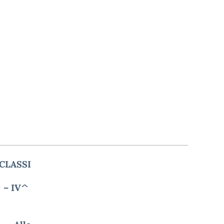
CLASSI
^ – IV^