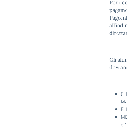
Per i co
pagamen
PagoInR
all’ind
diretta
Gli alu
dovrann
CH
Mat
EL
ME
e 