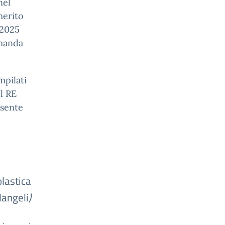
nel
merito
4-2025
omanda
mpilati
el RE
esente
astica
langeli
)