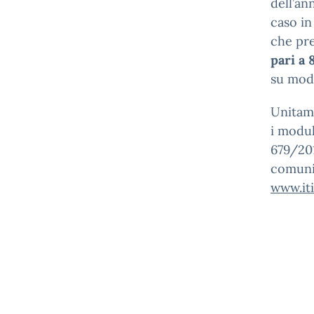
dell’a
caso in
che pre
pari a 
su mode
Unitame
i modul
679/201
comunic
www.iti