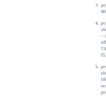
pe
90
pe
ob
– 
ef
TS
15
pe
ob
DE
ve
pe