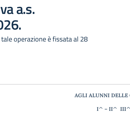
va a.s.
026.
tale operazione è fissata al 28
AGLI ALUNNI DELLE 
I^ – II^ III