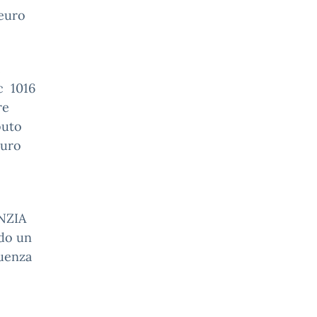
 euro
e
c 1016
re
buto
euro
ENZIA
ndo un
uenza