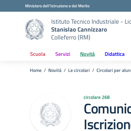
Vai ai contenuti
Vai al menu di navigazione
Vai al footer
Ministero dell'Istruzione e del Merito
Istituto Tecnico Industriale - L
Stanislao Cannizzaro
Colleferro (RM)
Scuola
Servizi
Novità
Didattica
Home
Novità
Le circolari
Circolari per alun
circolare 268
Comunic
Iscrizion