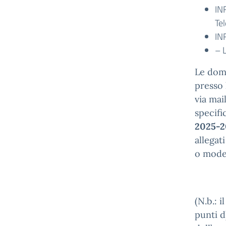
IN
Te
IN
– 
Le dom
presso 
via mai
specifi
2025-2
allegati
o model
(N.b.: 
punti d