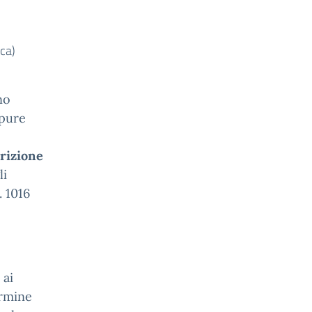
ca)
no
ppure
crizione
li
c. 1016
 ai
ermine