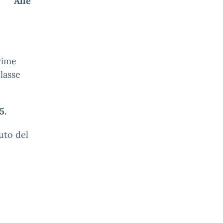
e
lie
prime
lasse
5.
tuto del