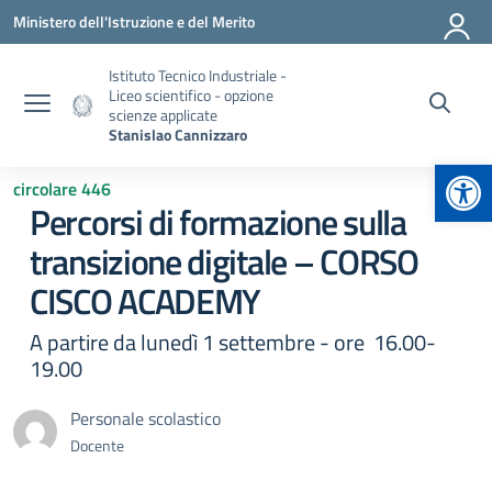
Vai ai contenuti
Vai al menu di navigazione
Vai al footer
Ministero dell'Istruzione e del Merito
Istituto Tecnico Industriale -
Liceo scientifico - opzione
scienze applicate
Stanislao Cannizzaro
Apr
circolare 446
Percorsi di formazione sulla
transizione digitale – CORSO
CISCO ACADEMY
A partire da lunedì 1 settembre - ore 16.00-
19.00
Personale scolastico
Docente