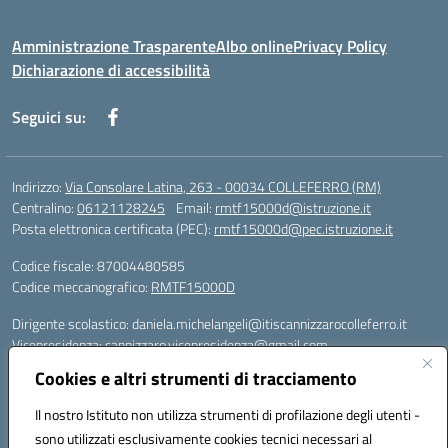
Amministrazione Trasparente
Albo online
Privacy Policy
Dichiarazione di accessibilità
Seguici su:
Indirizzo:
Via Consolare Latina, 263 - 00034 COLLEFERRO (RM)
Centralino:
06121128245
Email:
rmtf15000d@istruzione.it
Posta elettronica certificata (PEC):
rmtf15000d@pec.istruzione.it
Codice fiscale: 87004480585
Codice meccanografico:
RMTF15000D
Dirigente scolastico: daniela.michelangeli@itiscannizzarocolleferro.it
Vicepresidenza: cannizzaro.vicepresidenza@gmail.com
Orientamento: orientamento@itiscannizzarocolleferro.it
Cookies e altri strumenti di tracciamento
//
Supporto piattaforme DDI (creazione account e rigenerazione credenziali)
Il nostro Istituto non utilizza strumenti di profilazione degli utenti -
Google Workspace (Classroom) :
sono utilizzati esclusivamente cookies tecnici necessari al