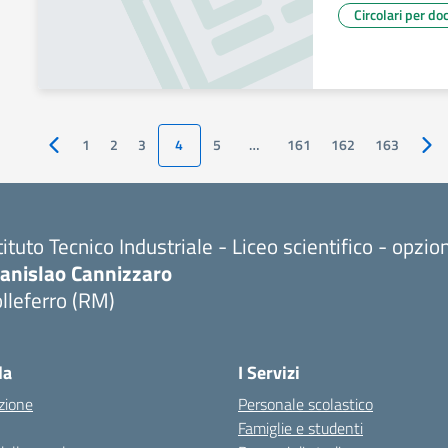
Circolari per do
1
2
3
4
5
…
161
162
163
Pagina precedente
Pag
tituto Tecnico Industriale - Liceo scientifico - opzi
tanislao Cannizzaro
lleferro (RM)
Visita la pagina iniziale della scuola
la
I Servizi
zione
Personale scolastico
Famiglie e studenti