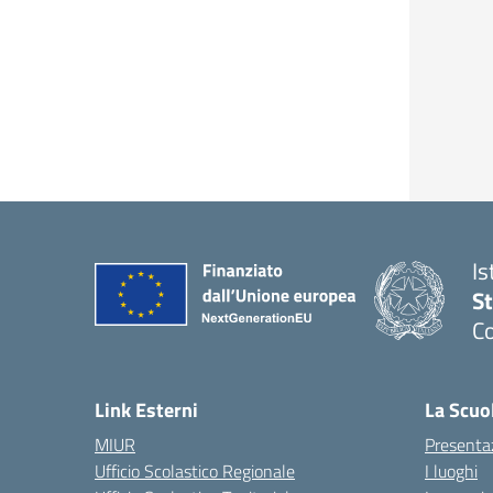
Is
S
Co
— 
Link Esterni
La Scuo
MIUR
Presenta
Ufficio Scolastico Regionale
I luoghi