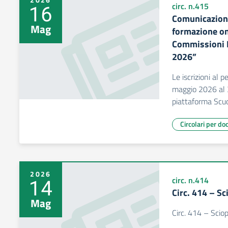
16
circ. n.415
Comunicazione
Mag
formazione o
Commissioni E
2026”
Le iscrizioni al 
maggio 2026 al 
piattaforma Scuo
Circolari per do
2026
14
circ. n.414
Circ. 414 – S
Mag
Circ. 414 – Sci