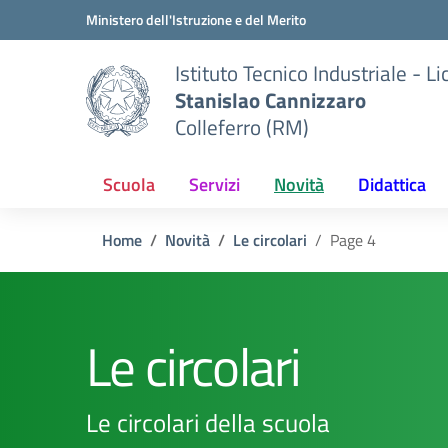
Vai ai contenuti
Vai al menu di navigazione
Vai al footer
Ministero dell'Istruzione e del Merito
Istituto Tecnico Industriale - L
Stanislao Cannizzaro
Colleferro (RM)
Scuola
Servizi
Novità
Didattica
Home
Novità
Le circolari
Page 4
Le circolari
Le circolari della scuola