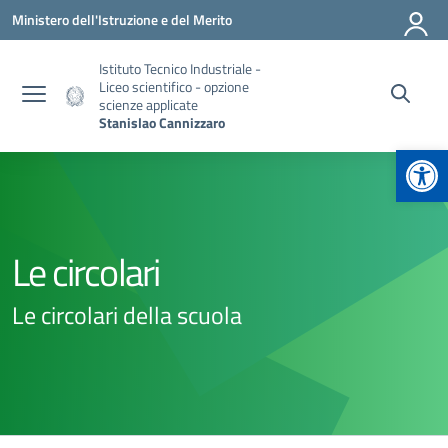
Vai ai contenuti
Vai al menu di navigazione
Vai al footer
Ministero dell'Istruzione e del Merito
Istituto Tecnico Industriale -
Liceo scientifico - opzione
scienze applicate
Stanislao Cannizzaro
Apr
Le circolari
Le circolari della scuola