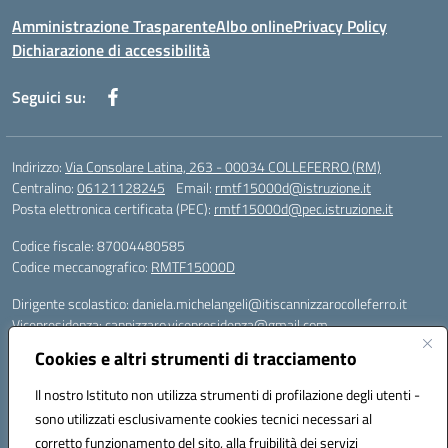
Amministrazione Trasparente
Albo online
Privacy Policy
Dichiarazione di accessibilità
Seguici su:
Indirizzo:
Via Consolare Latina, 263 - 00034 COLLEFERRO (RM)
Centralino:
06121128245
Email:
rmtf15000d@istruzione.it
Posta elettronica certificata (PEC):
rmtf15000d@pec.istruzione.it
Codice fiscale: 87004480585
Codice meccanografico:
RMTF15000D
Dirigente scolastico: daniela.michelangeli@itiscannizzarocolleferro.it
Vicepresidenza: cannizzaro.vicepresidenza@gmail.com
Orientamento: orientamento@itiscannizzarocolleferro.it
Cookies e altri strumenti di tracciamento
//
Supporto piattaforme DDI (creazione account e rigenerazione credenziali)
Il nostro Istituto non utilizza strumenti di profilazione degli utenti -
Google Workspace (Classroom) :
sono utilizzati esclusivamente cookies tecnici necessari al
supporto_gsuite@itiscannizzarocolleferro.it
corretto funzionamento del sito, alla fruibilità dei servizi