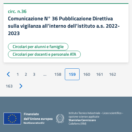
circ. n.36
Comunicazione N° 36 Pubblicazione Direttiva
sulla vigilanza all’interno dell’istituto a.s. 2022-
2023
Circolari per alunni e famiglie
Circolari per docenti e personale ATA
1
2
3
…
158
159
160
161
162
Pagina precedente
163
Pagina successiva
Istituto Tecnico Industriale - Liceo scientifico -
opzione scienze applicate
Stanislao Cannizzaro
Colleferro (RM)
— Visita la pagina iniziale della scuola