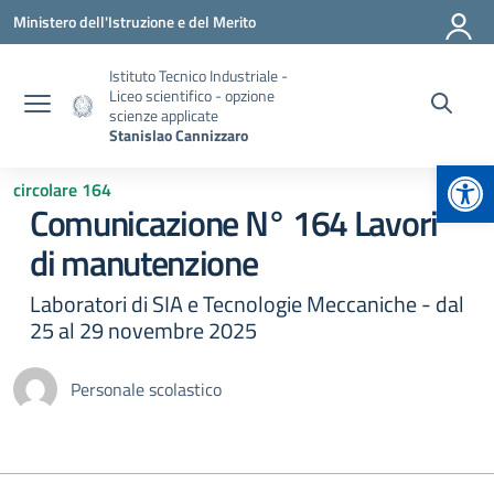
Vai ai contenuti
Vai al menu di navigazione
Vai al footer
Ministero dell'Istruzione e del Merito
Istituto Tecnico Industriale -
Liceo scientifico - opzione
scienze applicate
Stanislao Cannizzaro
Apr
circolare 164
Comunicazione N° 164 Lavori
di manutenzione
Laboratori di SIA e Tecnologie Meccaniche - dal
25 al 29 novembre 2025
Personale scolastico