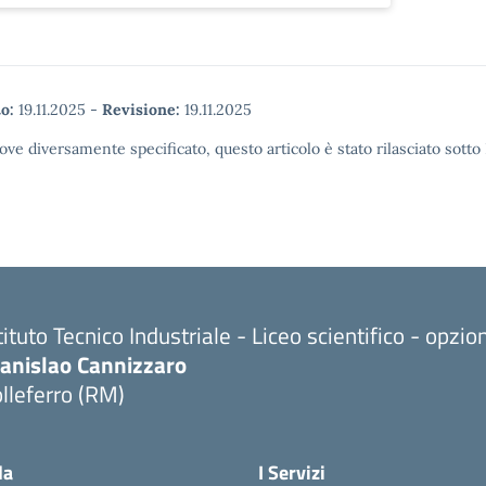
o:
19.11.2025
-
Revisione:
19.11.2025
ove diversamente specificato, questo articolo è stato rilasciato sott
tituto Tecnico Industriale - Liceo scientifico - opzi
tanislao Cannizzaro
lleferro (RM)
Visita la pagina iniziale della scuola
la
I Servizi