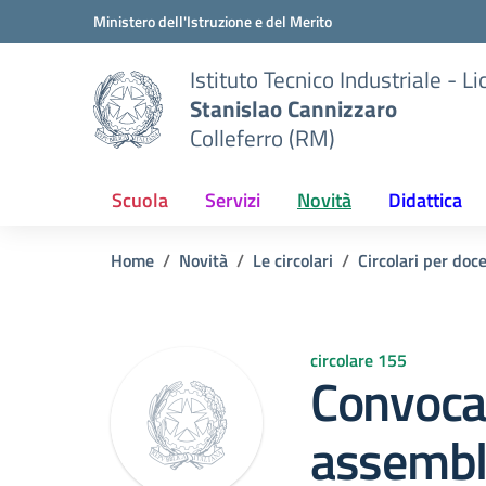
Vai ai contenuti
Vai al menu di navigazione
Vai al footer
Ministero dell'Istruzione e del Merito
Istituto Tecnico Industriale - L
Stanislao Cannizzaro
Colleferro (RM)
Scuola
Servizi
Novità
Didattica
Home
Novità
Le circolari
Circolari per doc
circolare 155
Convoca
assembl