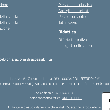
zione
Personale scolastico
Famiglie e studenti
della scuola
Percorsi di studio
della scuola
Tutti i servizi
azione
Didattica
Offerta formativa
I progetti delle classi
cy
Dichiarazione di accessibilità
Indirizzo:
Via Consolare Latina, 263 - 00034 COLLEFERRO (RM)
5
Email:
rmtf15000d@istruzione.it
Posta elettronica certificata (PEC):
rmtf
Codice fiscale: 87004480585
Codice meccanografico:
RMTF15000D
Dirigente scolastico: daniela.michelangeli@itiscannizzarocolleferro.it