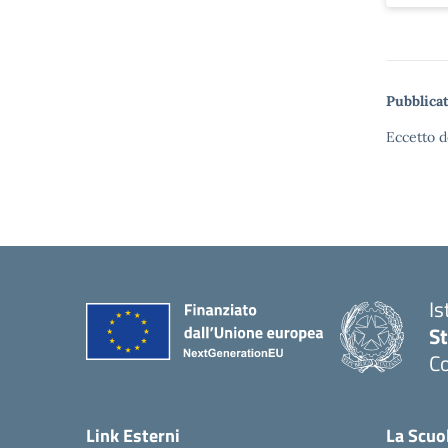
Pubblicat
Eccetto d
Is
S
Co
— 
Link Esterni
La Scuo