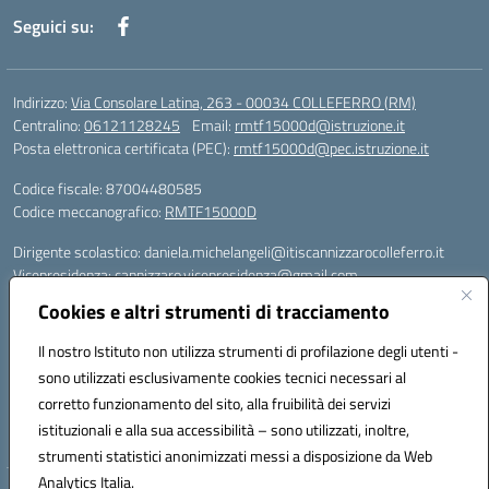
Seguici su:
Indirizzo:
Via Consolare Latina, 263 - 00034 COLLEFERRO (RM)
Centralino:
06121128245
Email:
rmtf15000d@istruzione.it
Posta elettronica certificata (PEC):
rmtf15000d@pec.istruzione.it
Codice fiscale: 87004480585
Codice meccanografico:
RMTF15000D
Dirigente scolastico: daniela.michelangeli@itiscannizzarocolleferro.it
Vicepresidenza: cannizzaro.vicepresidenza@gmail.com
Orientamento: orientamento@itiscannizzarocolleferro.it
Cookies e altri strumenti di tracciamento
//
Supporto piattaforme DDI (creazione account e rigenerazione credenziali)
Il nostro Istituto non utilizza strumenti di profilazione degli utenti -
Google Workspace (Classroom) :
sono utilizzati esclusivamente cookies tecnici necessari al
supporto_gsuite@itiscannizzarocolleferro.it
corretto funzionamento del sito, alla fruibilità dei servizi
Microsoft Office 365 (Teams):
istituzionali e alla sua accessibilità – sono utilizzati, inoltre,
supporto_office365@cannizzaro.onmicrosoft.com
strumenti statistici anonimizzati messi a disposizione da Web
Analytics Italia.