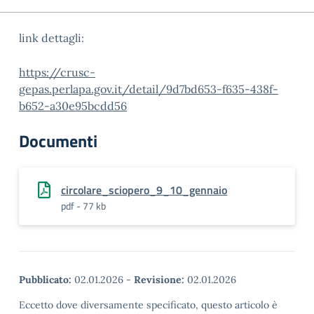
link dettagli:
https://crusc-
gepas.perlapa.gov.it/detail/9d7bd653-f635-438f-
b652-a30e95bcdd56
Documenti
circolare_sciopero_9_10_gennaio
pdf - 77 kb
Pubblicato:
02.01.2026
-
Revisione:
02.01.2026
Eccetto dove diversamente specificato, questo articolo è