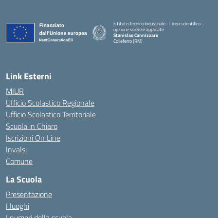
Istituto Tecnico Industriale - Liceo scientifico -
opzione scienze applicate
Stanislao Cannizzaro
Colleferro (RM)
— Visita la pagina iniziale della scuola
Link Esterni
MIUR
Ufficio Scolastico Regionale
Ufficio Scolastico Territoriale
Scuola in Chiaro
Iscrizioni On Line
Invalsi
Comune
La Scuola
Presentazione
I luoghi
I numeri della scuola