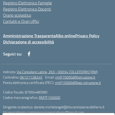
Registro Elettronico Famiglie
Registro Elettronico Docenti
Orario scolastico
Contatti e Orari Uffici
Amministrazione Trasparente
Albo online
Privacy Policy
Dichiarazione di accessibilità
Seguici su:
Indirizzo:
Via Consolare Latina, 263 - 00034 COLLEFERRO (RM)
Centralino:
06121128245
Email:
rmtf15000d@istruzione.it
Posta elettronica certificata (PEC):
rmtf15000d@pec.istruzione.it
Codice fiscale: 87004480585
Codice meccanografico:
RMTF15000D
Dirigente scolastico: daniela.michelangeli@itiscannizzarocolleferro.it
Vicepresidenza: cannizzaro.vicepresidenza@gmail.com