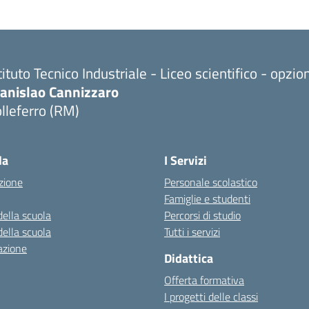
tituto Tecnico Industriale - Liceo scientifico - opzi
tanislao Cannizzaro
lleferro (RM)
Visita la pagina iniziale della scuola
la
I Servizi
zione
Personale scolastico
Famiglie e studenti
della scuola
Percorsi di studio
della scuola
Tutti i servizi
azione
Didattica
Offerta formativa
I progetti delle classi