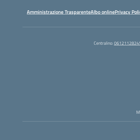
Amministrazione Trasparente
Albo online
Privacy Poli
Centralino:
0612112824
M