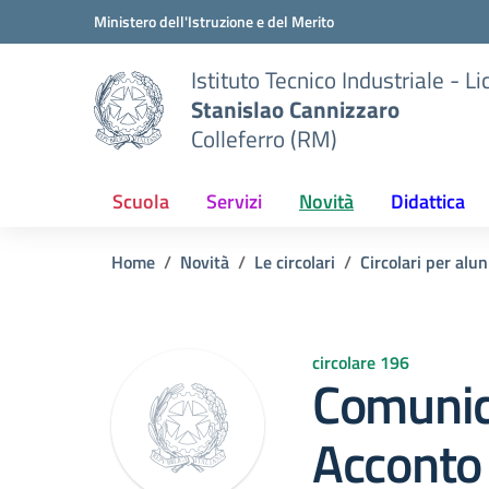
Vai ai contenuti
Vai al menu di navigazione
Vai al footer
Ministero dell'Istruzione e del Merito
Istituto Tecnico Industriale - L
Stanislao Cannizzaro
Colleferro (RM)
Scuola
Servizi
Novità
Didattica
Home
Novità
Le circolari
Circolari per alun
circolare 196
Comunic
Acconto 