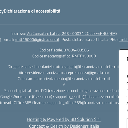
cy
Dichiarazione di accessibilità
Indirizzo:
Via Consolare Latina, 263 - 00034 COLLEFERRO (RM)
5
Email:
rmtf15000d@istruzione.it
Posta elettronica certificata (PEC):
rmtf
Codice fiscale: 87004480585
Codice meccanografico:
RMTF15000D
Dirigente scolastico: daniela.michelangeli@itiscannizzarocolleferro.it
Vicepresidenza: cannizzaro.vicepresidenza@gmail.com
Orientamento: orientamento@itiscannizzarocolleferro.it
//
Supporto piattaforme DDI (creazione account e rigenerazione credenziali)
Google Workspace (Classroom) : supporto_gsuite@itiscannizzarocolleferro.it
icrosoft Office 365 (Teams): supporto_office365@cannizzaro.onmicrosoft.c
Hosting & Powered by 3D Solution S.r.l.
Concept & Design by Designers Italia