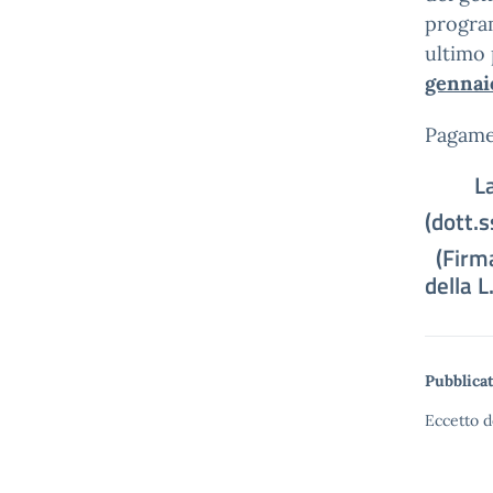
program
ultimo 
gennai
Pagamen
La Di
(dott.
(Firm
della L
Pubblicat
Eccetto d