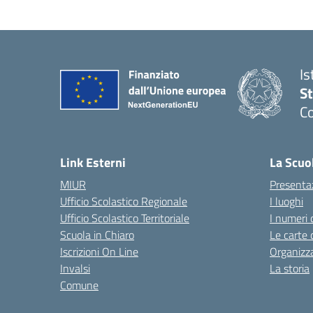
Is
S
Co
— 
Link Esterni
La Scuo
MIUR
Presenta
Ufficio Scolastico Regionale
I luoghi
Ufficio Scolastico Territoriale
I numeri 
Scuola in Chiaro
Le carte 
Iscrizioni On Line
Organizz
Invalsi
La storia
Comune