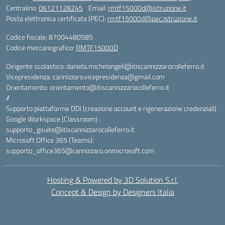
Centralino:
06121128245
Email:
rmtf15000d@istruzione.it
Posta elettronica certificata (PEC):
rmtf15000d@pec.istruzione.it
Codice fiscale: 87004480585
Codice meccanografico:
RMTF15000D
Dirigente scolastico: daniela.michelangeli@itiscannizzarocolleferro.it
Vicepresidenza: cannizzaro.vicepresidenza@gmail.com
Orientamento: orientamento@itiscannizzarocolleferro.it
//
Supporto piattaforme DDI (creazione account e rigenerazione credenziali)
Google Workspace (Classroom) :
supporto_gsuite@itiscannizzarocolleferro.it
Microsoft Office 365 (Teams):
supporto_office365@cannizzaro.onmicrosoft.com
Hosting & Powered by 3D Solution S.r.l.
Concept & Design by Designers Italia