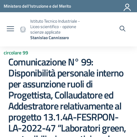
Vai ai contenuti
Vai al menu di navigazione
Vai al footer
Ministero dell'Istruzione e del Merito
Istituto Tecnico Industriale -
Liceo scientifico - opzione
scienze applicate
Stanislao Cannizzaro
circolare 99
Comunicazione N° 99:
Disponibilità personale interno
per assunzione ruoli di
Progettista, Collaudatore ed
Addestratore relativamente al
progetto 13.1.4A-FESRPON-
LA-2022-47 “Laboratori green,