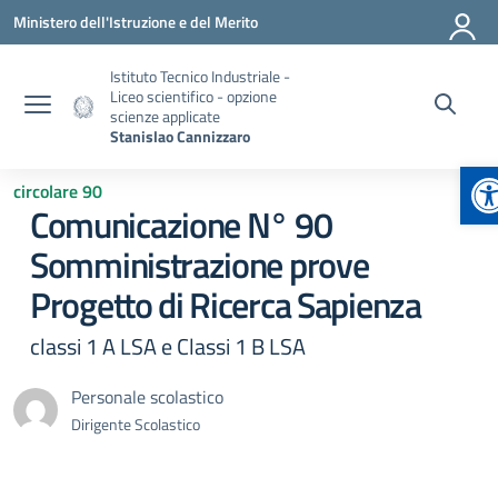
Vai ai contenuti
Vai al menu di navigazione
Vai al footer
Ministero dell'Istruzione e del Merito
Istituto Tecnico Industriale -
Liceo scientifico - opzione
scienze applicate
Stanislao Cannizzaro
A
circolare 90
Comunicazione N° 90
Somministrazione prove
Progetto di Ricerca Sapienza
classi 1 A LSA e Classi 1 B LSA
Personale scolastico
Dirigente Scolastico