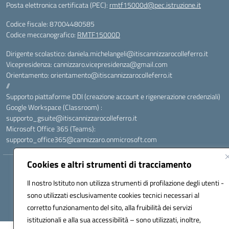
Posta elettronica certificata (PEC):
rmtf15000d@pec.istruzione.it
Codice fiscale: 87004480585
Codice meccanografico:
RMTF15000D
Dirigente scolastico: daniela.michelangeli@itiscannizzarocolleferro.it
Vicepresidenza: cannizzaro.vicepresidenza@gmail.com
Orientamento: orientamento@itiscannizzarocolleferro.it
//
Supporto piattaforme DDI (creazione account e rigenerazione credenziali)
Google Workspace (Classroom) :
supporto_gsuite@itiscannizzarocolleferro.it
Microsoft Office 365 (Teams):
supporto_office365@cannizzaro.onmicrosoft.com
Cookies e altri strumenti di tracciamento
Hosting & Powered by 3D Solution S.r.l.
Concept & Design by Designers Italia
Il nostro Istituto non utilizza strumenti di profilazione degli utenti -
sono utilizzati esclusivamente cookies tecnici necessari al
corretto funzionamento del sito, alla fruibilità dei servizi
istituzionali e alla sua accessibilità – sono utilizzati, inoltre,