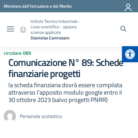
Vai ai contenuti
Vai al menu di navigazione
Vai al footer
Ministero dell'Istruzione e del Merito
Istituto Tecnico Industriale -
Liceo scientifico - opzione
scienze applicate
Stanislao Cannizzaro
Apr
circolare 089
Comunicazione N° 89: Schede
finanziarie progetti
la scheda finanziaria dovrà essere compilata
attraverso l'apposito modulo google entro il
30 ottobre 2023 (salvo progetti PNRR)
Personale scolastico