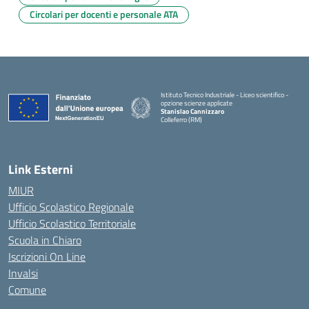
Circolari per docenti e personale ATA
Istituto Tecnico Industriale - Liceo scientifico -
opzione scienze applicate
Stanislao Cannizzaro
Colleferro (RM)
— Visita la pagina iniziale della scuola
Link Esterni
MIUR
Ufficio Scolastico Regionale
Ufficio Scolastico Territoriale
Scuola in Chiaro
Iscrizioni On Line
Invalsi
Comune