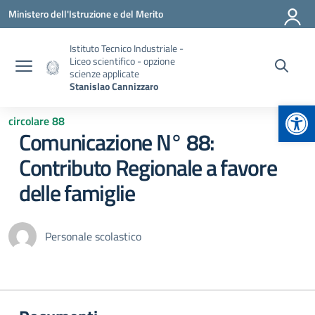
Vai ai contenuti
Vai al menu di navigazione
Vai al footer
Ministero dell'Istruzione e del Merito
Istituto Tecnico Industriale -
Liceo scientifico - opzione
scienze applicate
Stanislao Cannizzaro
Apr
circolare 88
Comunicazione N° 88:
Contributo Regionale a favore
delle famiglie
Personale scolastico