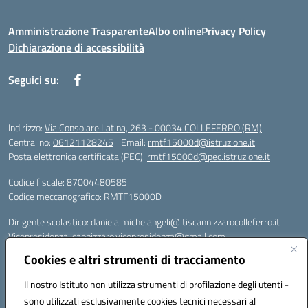
Amministrazione Trasparente
Albo online
Privacy Policy
Dichiarazione di accessibilità
Seguici su:
Indirizzo:
Via Consolare Latina, 263 - 00034 COLLEFERRO (RM)
Centralino:
06121128245
Email:
rmtf15000d@istruzione.it
Posta elettronica certificata (PEC):
rmtf15000d@pec.istruzione.it
Codice fiscale: 87004480585
Codice meccanografico:
RMTF15000D
Dirigente scolastico: daniela.michelangeli@itiscannizzarocolleferro.it
Vicepresidenza: cannizzaro.vicepresidenza@gmail.com
Orientamento: orientamento@itiscannizzarocolleferro.it
Cookies e altri strumenti di tracciamento
//
Supporto piattaforme DDI (creazione account e rigenerazione credenziali)
Il nostro Istituto non utilizza strumenti di profilazione degli utenti -
Google Workspace (Classroom) :
sono utilizzati esclusivamente cookies tecnici necessari al