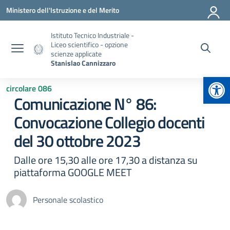
Vai ai contenuti
Vai al menu di navigazione
Vai al footer
Ministero dell'Istruzione e del Merito
Istituto Tecnico Industriale -
Liceo scientifico - opzione
scienze applicate
Stanislao Cannizzaro
Apr
circolare 086
Comunicazione N° 86:
Convocazione Collegio docenti
del 30 ottobre 2023
Dalle ore 15,30 alle ore 17,30 a distanza su
piattaforma GOOGLE MEET
Personale scolastico