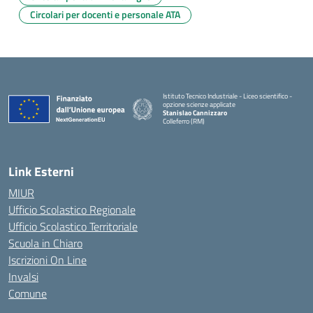
Circolari per docenti e personale ATA
Istituto Tecnico Industriale - Liceo scientifico -
opzione scienze applicate
Stanislao Cannizzaro
Colleferro (RM)
— Visita la pagina iniziale della scuola
Link Esterni
MIUR
Ufficio Scolastico Regionale
Ufficio Scolastico Territoriale
Scuola in Chiaro
Iscrizioni On Line
Invalsi
Comune