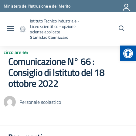
Vai ai contenuti
Vai al menu di navigazione
Vai al footer
Ministero dell'Istruzione e del Merito
Istituto Tecnico Industriale -
Liceo scientifico - opzione
scienze applicate
Stanislao Cannizzaro
Apr
circolare 66
Comunicazione N° 66 :
Consiglio di Istituto del 18
ottobre 2022
Personale scolastico