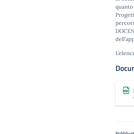
quanto 
Progett
percor
DOCENT
dell’ap
L’elenc
Docu
Pubblicat