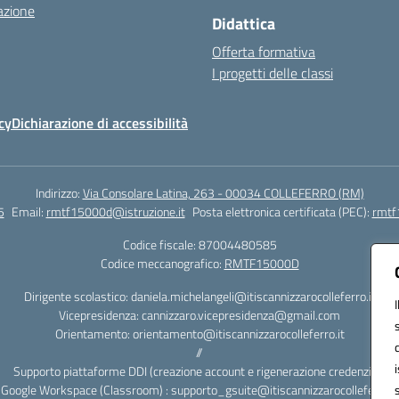
azione
Didattica
Offerta formativa
I progetti delle classi
cy
Dichiarazione di accessibilità
Indirizzo:
Via Consolare Latina, 263 - 00034 COLLEFERRO (RM)
5
Email:
rmtf15000d@istruzione.it
Posta elettronica certificata (PEC):
rmtf
Codice fiscale: 87004480585
Codice meccanografico:
RMTF15000D
Dirigente scolastico: daniela.michelangeli@itiscannizzarocolleferro.it
Vicepresidenza: cannizzaro.vicepresidenza@gmail.com
Orientamento: orientamento@itiscannizzarocolleferro.it
//
Supporto piattaforme DDI (creazione account e rigenerazione credenziali)
Google Workspace (Classroom) : supporto_gsuite@itiscannizzarocolleferro.it