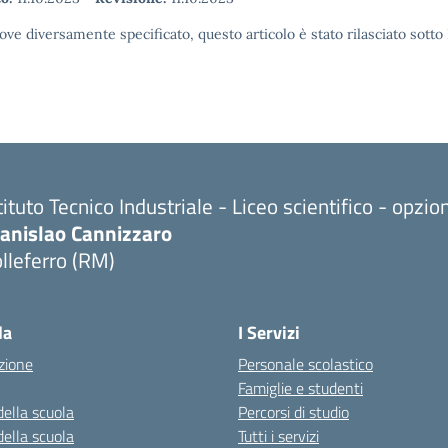
ove diversamente specificato, questo articolo è stato rilasciato sott
tituto Tecnico Industriale - Liceo scientifico - opzi
tanislao Cannizzaro
lleferro (RM)
Visita la pagina iniziale della scuola
la
I Servizi
zione
Personale scolastico
Famiglie e studenti
della scuola
Percorsi di studio
della scuola
Tutti i servizi