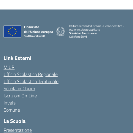
Istituto Tecnico Industriale - Liceo scientifico -
opzione scienze applicate
Stanislao Cannizzaro
Colleferro (RM)
— Visita la pagina iniziale della scuola
Link Esterni
MIUR
Ufficio Scolastico Regionale
Ufficio Scolastico Territoriale
Scuola in Chiaro
Iscrizioni On Line
Invalsi
Comune
La Scuola
Presentazione