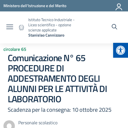
Vai ai contenuti
Vai al menu di navigazione
Vai al footer
Ministero dell'Istruzione e del Merito
Istituto Tecnico Industriale -
Liceo scientifico - opzione
scienze applicate
Stanislao Cannizzaro
Apr
circolare 65
Comunicazione N° 65
PROCEDURE DI
ADDESTRAMENTO DEGLI
ALUNNI PER LE ATTIVITÀ DI
LABORATORIO
Scadenza per la consegna: 10 ottobre 2025
Personale scolastico