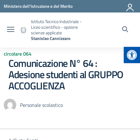
Vai ai contenuti
Vai al menu di navigazione
Vai al footer
Ministero dell'Istruzione e del Merito
Istituto Tecnico Industriale -
Liceo scientifico - opzione
scienze applicate
Stanislao Cannizzaro
Apr
circolare 064
Comunicazione N° 64 :
Adesione studenti al GRUPPO
ACCOGLIENZA
Personale scolastico