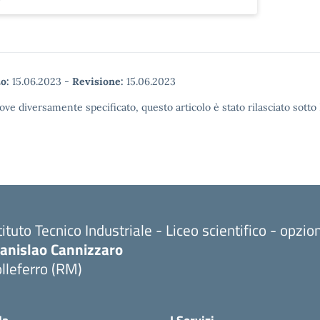
o:
15.06.2023
-
Revisione:
15.06.2023
ove diversamente specificato, questo articolo è stato rilasciato sott
tituto Tecnico Industriale - Liceo scientifico - opzi
tanislao Cannizzaro
lleferro (RM)
Visita la pagina iniziale della scuola