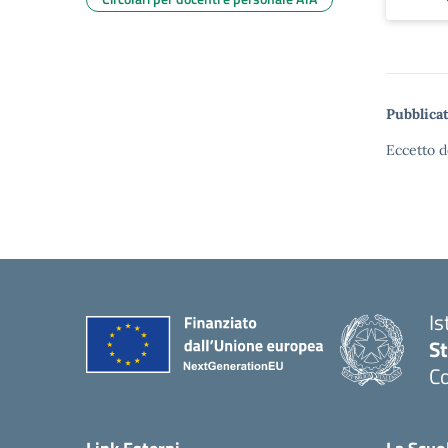
Pubblicat
Eccetto d
Is
S
Co
— 