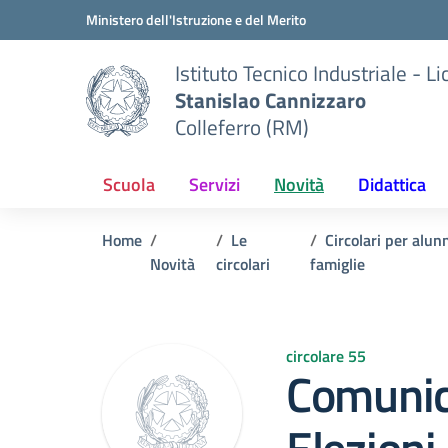
Vai ai contenuti
Vai al menu di navigazione
Vai al footer
Ministero dell'Istruzione e del Merito
Istituto Tecnico Industriale - L
Stanislao Cannizzaro
Colleferro (RM)
Scuola
Servizi
Novità
Didattica
Home
Le
Circolari per alunn
Novità
circolari
famiglie
circolare 55
Comunic