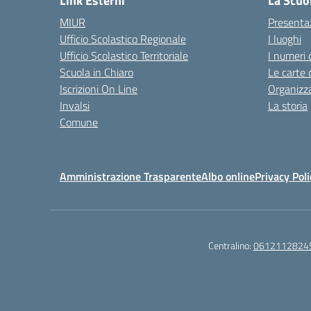
Link Esterni
La Scuo
MIUR
Presenta
Ufficio Scolastico Regionale
I luoghi
Ufficio Scolastico Territoriale
I numeri 
Scuola in Chiaro
Le carte 
Iscrizioni On Line
Organizz
Invalsi
La storia
Comune
Amministrazione Trasparente
Albo online
Privacy Poli
Centralino:
0612112824