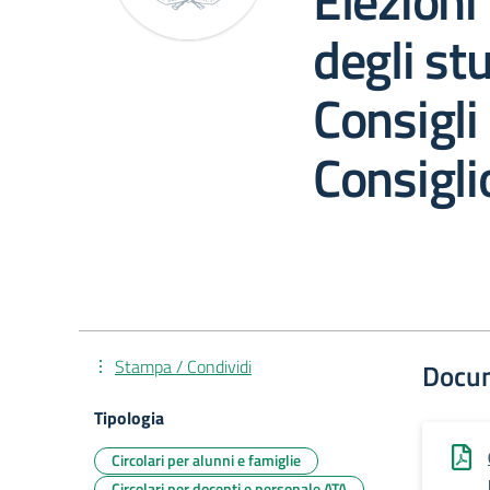
Elezioni
degli st
Consigli 
Consiglio
Stampa / Condividi
Docu
Tipologia
Circolari per alunni e famiglie
Circolari per docenti e personale ATA