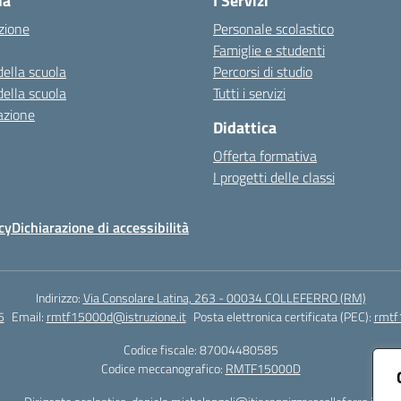
la
I Servizi
zione
Personale scolastico
Famiglie e studenti
della scuola
Percorsi di studio
della scuola
Tutti i servizi
azione
Didattica
Offerta formativa
I progetti delle classi
cy
Dichiarazione di accessibilità
Indirizzo:
Via Consolare Latina, 263 - 00034 COLLEFERRO (RM)
5
Email:
rmtf15000d@istruzione.it
Posta elettronica certificata (PEC):
rmtf
Codice fiscale: 87004480585
Codice meccanografico:
RMTF15000D