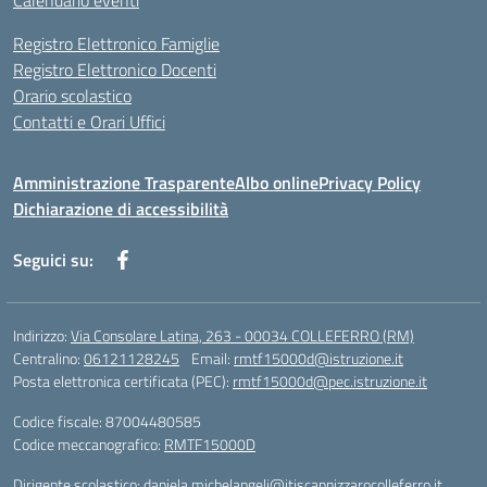
Calendario eventi
Registro Elettronico Famiglie
Registro Elettronico Docenti
Orario scolastico
Contatti e Orari Uffici
Amministrazione Trasparente
Albo online
Privacy Policy
Dichiarazione di accessibilità
Seguici su:
Indirizzo:
Via Consolare Latina, 263 - 00034 COLLEFERRO (RM)
Centralino:
06121128245
Email:
rmtf15000d@istruzione.it
Posta elettronica certificata (PEC):
rmtf15000d@pec.istruzione.it
Codice fiscale: 87004480585
Codice meccanografico:
RMTF15000D
Dirigente scolastico: daniela.michelangeli@itiscannizzarocolleferro.it