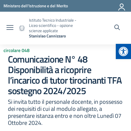
Vai ai contenuti
Vai al menu di navigazione
Vai al footer
Ministero dell'Istruzione e del Merito
Istituto Tecnico Industriale -
Liceo scientifico - opzione
scienze applicate
Stanislao Cannizzaro
Apr
circolare 048
Comunicazione N° 48
Disponibilità a ricoprire
l’incarico di tutor tirocinanti TFA
sostegno 2024/2025
Si invita tutto il personale docente, in possesso
dei requisiti di cui al modulo allegato, a
presentare istanza entro e non oltre Lunedì 07
Ottobre 2024.