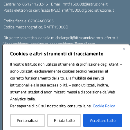
Centralino:
06121128245
Email:
rmtf15000d@istruzione.it
Posta elettronica certificata (PEC):
rmtf15000d@pec.istruzione.it
Codice fiscale: 87004480585
Codice meccanografico:
RMTF15000D
Dirigente scolastico: daniela.michelangeli@itiscannizzarocolleferro.it
Vicepresidenza: cannizzaro.vicepresidenza@gmail.com
Orientamento: orientamento@itiscannizzarocolleferro.it
Cookies e altri strumenti di tracciamento
//
Supporto piattaforme DDI (creazione account e rigenerazione credenziali)
Il nostro Istituto non utilizza strumenti di profilazione degli utenti -
Google Workspace (Classroom) :
sono utilizzati esclusivamente cookies tecnici necessari al
supporto_gsuite@itiscannizzarocolleferro.it
corretto funzionamento del sito, alla fruibilità dei servizi
Microsoft Office 365 (Teams):
istituzionali e alla sua accessibilità – sono utilizzati, inoltre,
supporto_office365@cannizzaro.onmicrosoft.com
strumenti statistici anonimizzati messi a disposizione da Web
Analytics Italia.
Hosting & Powered by 3D Solution S.r.l.
Per saperne di più sul nostro sito, consulta la ns.
Cookie Policy
Concept & Design by Designers Italia
Personalizza
Rifiuta tutto
Accettare tutto