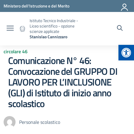
Vai ai contenuti
Vai al menu di navigazione
Vai al footer
Ministero dell'Istruzione e del Merito
Istituto Tecnico Industriale -
Liceo scientifico - opzione
scienze applicate
Stanislao Cannizzaro
Apr
circolare 46
Comunicazione N° 46:
Convocazione del GRUPPO DI
LAVORO PER L’INCLUSIONE
(GLI) di Istituto di inizio anno
scolastico
Personale scolastico