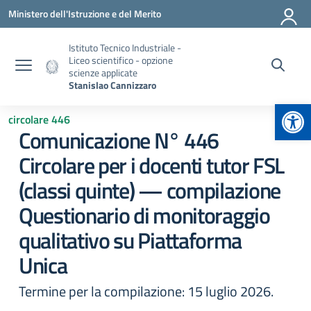
Vai ai contenuti
Vai al menu di navigazione
Vai al footer
Ministero dell'Istruzione e del Merito
Istituto Tecnico Industriale -
Liceo scientifico - opzione
scienze applicate
Stanislao Cannizzaro
Apr
circolare 446
Comunicazione N° 446
Circolare per i docenti tutor FSL
(classi quinte) — compilazione
Questionario di monitoraggio
qualitativo su Piattaforma
Unica
Termine per la compilazione: 15 luglio 2026.