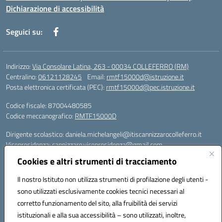
Dichiarazione di accessibilità
Seguici su:
Indirizzo:
Via Consolare Latina, 263 - 00034 COLLEFERRO (RM)
Centralino:
06121128245
Email:
rmtf15000d@istruzione.it
Posta elettronica certificata (PEC):
rmtf15000d@pec.istruzione.it
Codice fiscale: 87004480585
Codice meccanografico:
RMTF15000D
Dirigente scolastico: daniela.michelangeli@itiscannizzarocolleferro.it
Vicepresidenza: cannizzaro.vicepresidenza@gmail.com
Orientamento: orientamento@itiscannizzarocolleferro.it
Cookies e altri strumenti di tracciamento
//
Supporto piattaforme DDI (creazione account e rigenerazione credenziali)
Il nostro Istituto non utilizza strumenti di profilazione degli utenti -
Google Workspace (Classroom) :
sono utilizzati esclusivamente cookies tecnici necessari al
supporto_gsuite@itiscannizzarocolleferro.it
corretto funzionamento del sito, alla fruibilità dei servizi
Microsoft Office 365 (Teams):
istituzionali e alla sua accessibilità – sono utilizzati, inoltre,
supporto_office365@cannizzaro.onmicrosoft.com