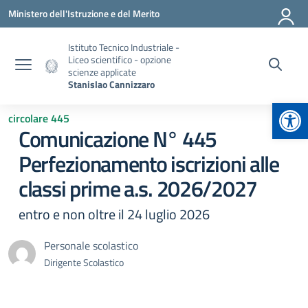
Vai ai contenuti
Vai al menu di navigazione
Vai al footer
Ministero dell'Istruzione e del Merito
Istituto Tecnico Industriale -
Liceo scientifico - opzione
scienze applicate
Stanislao Cannizzaro
Apr
circolare 445
Comunicazione N° 445
Perfezionamento iscrizioni alle
classi prime a.s. 2026/2027
entro e non oltre il 24 luglio 2026
Personale scolastico
Dirigente Scolastico