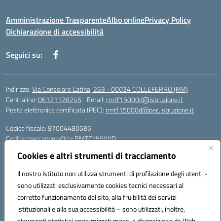
Amministrazione Trasparente
Albo online
Privacy Policy
Dichiarazione di accessibilità
Seguici su:
Indirizzo:
Via Consolare Latina, 263 - 00034 COLLEFERRO (RM)
Centralino:
06121128245
Email:
rmtf15000d@istruzione.it
Posta elettronica certificata (PEC):
rmtf15000d@pec.istruzione.it
Codice fiscale: 87004480585
Codice meccanografico:
RMTF15000D
Cookies e altri strumenti di tracciamento
Dirigente scolastico: daniela.michelangeli@itiscannizzarocolleferro.it
Vicepresidenza: cannizzaro.vicepresidenza@gmail.com
Il nostro Istituto non utilizza strumenti di profilazione degli utenti -
Orientamento: orientamento@itiscannizzarocolleferro.it
sono utilizzati esclusivamente cookies tecnici necessari al
//
corretto funzionamento del sito, alla fruibilità dei servizi
Supporto piattaforme DDI (creazione account e rigenerazione credenziali)
Google Workspace (Classroom) :
istituzionali e alla sua accessibilità – sono utilizzati, inoltre,
supporto_gsuite@itiscannizzarocolleferro.it
strumenti statistici anonimizzati messi a disposizione da Web