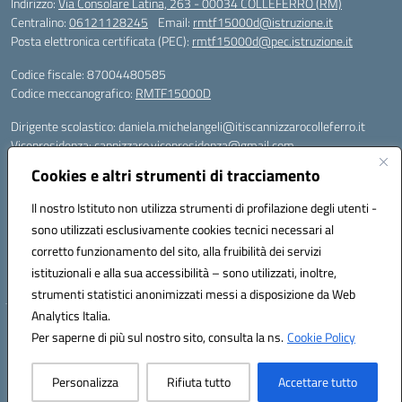
Indirizzo:
Via Consolare Latina, 263 - 00034 COLLEFERRO (RM)
Centralino:
06121128245
Email:
rmtf15000d@istruzione.it
Posta elettronica certificata (PEC):
rmtf15000d@pec.istruzione.it
Codice fiscale: 87004480585
Codice meccanografico:
RMTF15000D
Dirigente scolastico: daniela.michelangeli@itiscannizzarocolleferro.it
Vicepresidenza: cannizzaro.vicepresidenza@gmail.com
Orientamento: orientamento@itiscannizzarocolleferro.it
Cookies e altri strumenti di tracciamento
//
Supporto piattaforme DDI (creazione account e rigenerazione credenziali)
Il nostro Istituto non utilizza strumenti di profilazione degli utenti -
Google Workspace (Classroom) :
sono utilizzati esclusivamente cookies tecnici necessari al
supporto_gsuite@itiscannizzarocolleferro.it
corretto funzionamento del sito, alla fruibilità dei servizi
Microsoft Office 365 (Teams):
istituzionali e alla sua accessibilità – sono utilizzati, inoltre,
supporto_office365@cannizzaro.onmicrosoft.com
strumenti statistici anonimizzati messi a disposizione da Web
Analytics Italia.
Hosting & Powered by 3D Solution S.r.l.
Per saperne di più sul nostro sito, consulta la ns.
Cookie Policy
Concept & Design by Designers Italia
Personalizza
Rifiuta tutto
Accettare tutto