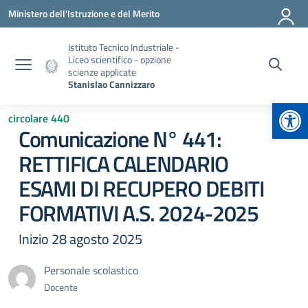
Vai ai contenuti
Vai al menu di navigazione
Vai al footer
Ministero dell'Istruzione e del Merito
Istituto Tecnico Industriale -
Liceo scientifico - opzione
scienze applicate
Stanislao Cannizzaro
Apr
circolare 440
Comunicazione N° 441:
RETTIFICA CALENDARIO
ESAMI DI RECUPERO DEBITI
FORMATIVI A.S. 2024-2025
Inizio 28 agosto 2025
Personale scolastico
Docente