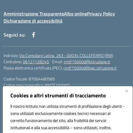
Amministrazione Trasparente
Albo online
Privacy Policy
Dichiarazione di accessibilità
Seguici su:
Indirizzo:
Via Consolare Latina, 263 - 00034 COLLEFERRO (RM)
Centralino:
06121128245
Email:
rmtf15000d@istruzione.it
Posta elettronica certificata (PEC):
rmtf15000d@pec.istruzione.it
Codice fiscale: 87004480585
Codice meccanografico:
RMTF15000D
Cookies e altri strumenti di tracciamento
Dirigente scolastico: daniela.michelangeli@itiscannizzarocolleferro.it
Vicepresidenza: cannizzaro.vicepresidenza@gmail.com
Il nostro Istituto non utilizza strumenti di profilazione degli utenti -
Orientamento: orientamento@itiscannizzarocolleferro.it
sono utilizzati esclusivamente cookies tecnici necessari al
//
corretto funzionamento del sito, alla fruibilità dei servizi
Supporto piattaforme DDI (creazione account e rigenerazione credenziali)
Google Workspace (Classroom) :
istituzionali e alla sua accessibilità – sono utilizzati, inoltre,