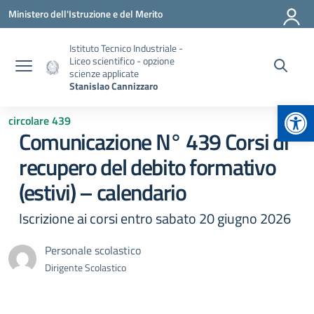
Vai ai contenuti
Vai al menu di navigazione
Vai al footer
Ministero dell'Istruzione e del Merito
Istituto Tecnico Industriale -
Liceo scientifico - opzione
scienze applicate
Stanislao Cannizzaro
Apr
circolare 439
Comunicazione N° 439 Corsi di
recupero del debito formativo
(estivi) – calendario
Iscrizione ai corsi entro sabato 20 giugno 2026
Personale scolastico
Dirigente Scolastico