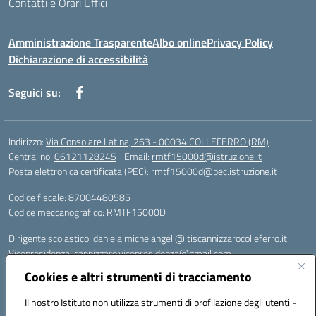
Contatti e Orari Uffici
Amministrazione Trasparente
Albo online
Privacy Policy
Dichiarazione di accessibilità
Seguici su:
Indirizzo:
Via Consolare Latina, 263 - 00034 COLLEFERRO (RM)
Centralino:
06121128245
Email:
rmtf15000d@istruzione.it
Posta elettronica certificata (PEC):
rmtf15000d@pec.istruzione.it
Codice fiscale: 87004480585
Codice meccanografico:
RMTF15000D
Dirigente scolastico: daniela.michelangeli@itiscannizzarocolleferro.it
Vicepresidenza: cannizzaro.vicepresidenza@gmail.com
Orientamento: orientamento@itiscannizzarocolleferro.it
Cookies e altri strumenti di tracciamento
//
Supporto piattaforme DDI (creazione account e rigenerazione credenziali)
Il nostro Istituto non utilizza strumenti di profilazione degli utenti -
Google Workspace (Classroom) :