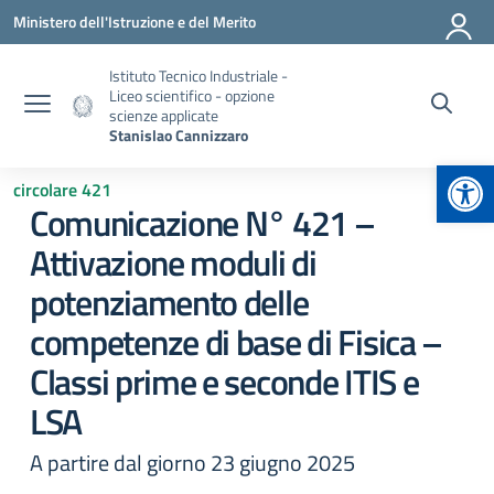
Vai ai contenuti
Vai al menu di navigazione
Vai al footer
Ministero dell'Istruzione e del Merito
Istituto Tecnico Industriale -
Liceo scientifico - opzione
scienze applicate
Stanislao Cannizzaro
Apr
circolare 421
Comunicazione N° 421 –
Attivazione moduli di
potenziamento delle
competenze di base di Fisica –
Classi prime e seconde ITIS e
LSA
A partire dal giorno 23 giugno 2025