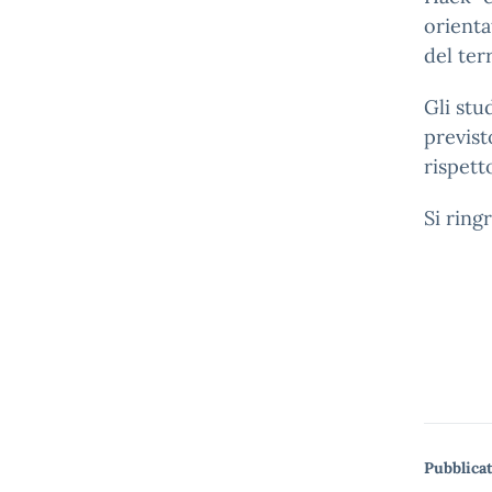
orienta
del terr
Gli st
previst
rispett
Si ring
Pubblicat