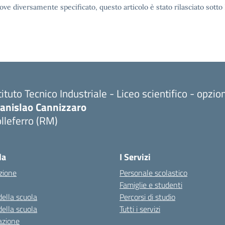
ove diversamente specificato, questo articolo è stato rilasciato sott
tituto Tecnico Industriale - Liceo scientifico - opzi
tanislao Cannizzaro
lleferro (RM)
Visita la pagina iniziale della scuola
la
I Servizi
zione
Personale scolastico
Famiglie e studenti
della scuola
Percorsi di studio
della scuola
Tutti i servizi
azione