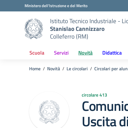
Vai ai contenuti
Vai al menu di navigazione
Vai al footer
Ministero dell'Istruzione e del Merito
Istituto Tecnico Industriale - L
Stanislao Cannizzaro
Colleferro (RM)
Scuola
Servizi
Novità
Didattica
Home
Novità
Le circolari
Circolari per alun
circolare 413
Comunic
Uscita d