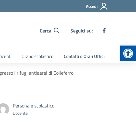
Accedi
Cerca
Seguici su:
Apr
ocenti
Orario scolastico
Contatti e Orari Uffici
esso i rifugi antiaerei di Colleferro
Personale scolastico
Docente