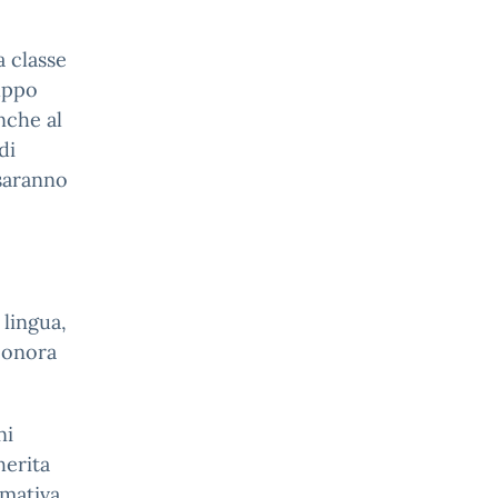
a classe
uppo
nche al
di
 saranno
 lingua,
eonora
ni
herita
mativa,