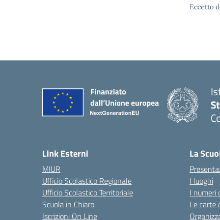
Eccetto d
Is
S
Co
— 
Link Esterni
La Scuo
MIUR
Presenta
Ufficio Scolastico Regionale
I luoghi
Ufficio Scolastico Territoriale
I numeri 
Scuola in Chiaro
Le carte 
Iscrizioni On Line
Organizz