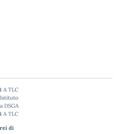
 4 A TLC
’Istituto
la DSGA
 4 A TLC
rei di