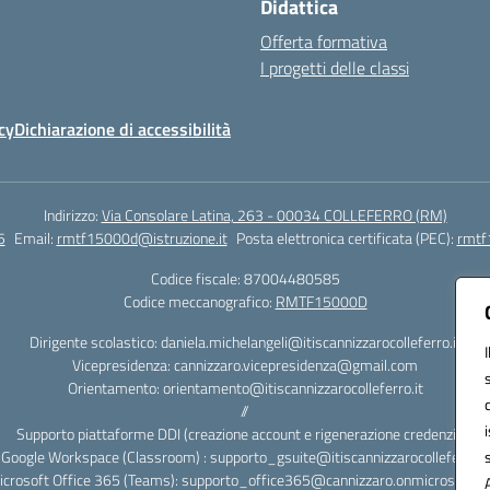
Didattica
Offerta formativa
I progetti delle classi
cy
Dichiarazione di accessibilità
Indirizzo:
Via Consolare Latina, 263 - 00034 COLLEFERRO (RM)
5
Email:
rmtf15000d@istruzione.it
Posta elettronica certificata (PEC):
rmtf
Codice fiscale: 87004480585
Codice meccanografico:
RMTF15000D
Dirigente scolastico: daniela.michelangeli@itiscannizzarocolleferro.it
Vicepresidenza: cannizzaro.vicepresidenza@gmail.com
Orientamento: orientamento@itiscannizzarocolleferro.it
//
Supporto piattaforme DDI (creazione account e rigenerazione credenziali)
Google Workspace (Classroom) : supporto_gsuite@itiscannizzarocolleferro.it
icrosoft Office 365 (Teams): supporto_office365@cannizzaro.onmicrosoft.c