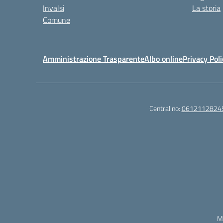
Invalsi
La storia
Comune
Amministrazione Trasparente
Albo online
Privacy Poli
Centralino:
0612112824
M