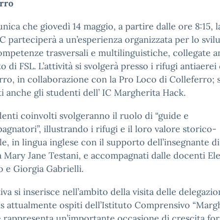
erro
nica che giovedì 14 maggio, a partire dalle ore 8:15, l
C parteciperà a un’esperienza organizzata per lo svil
ompetenze trasversali e multilinguistiche, collegate a
 di FSL. L’attività si svolgerà presso i rifugi antiaerei 
rro, in collaborazione con la Pro Loco di Colleferro;
i anche gli studenti dell’ IC Margherita Hack.
denti coinvolti svolgeranno il ruolo di “guide e
gnatori”, illustrando i rifugi e il loro valore storico-
le, in lingua inglese con il supporto dell’insegnante di
a Mary Jane Testani, e accompagnati dalle docenti El
o e Giorgia Gabrielli.
tiva si inserisce nell’ambito della visita delle delegazio
 attualmente ospiti dell’Istituto Comprensivo “Marg
 rappresenta un’importante occasione di crescita for