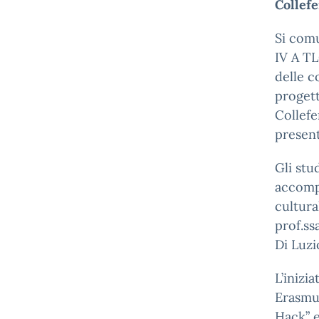
Collef
Si comu
IV A TL
delle c
progetto
Collefe
present
Gli stu
accompa
cultura
prof.ss
Di Luzi
L’inizia
Erasmus
Hack” e