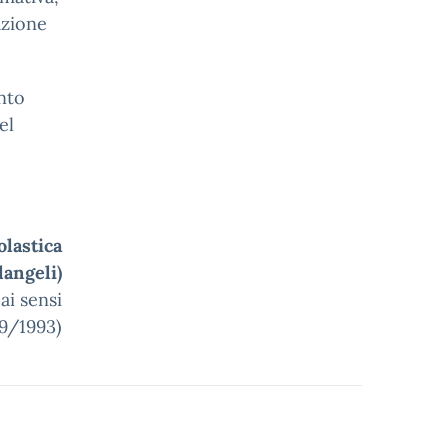
azione
nto
el
olastica
langeli)
ai sensi
 39/1993)