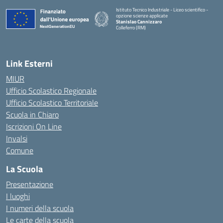
Istituto Tecnico Industriale - Liceo scientifico -
opzione scienze applicate
Stanislao Cannizzaro
Colleferro (RM)
— Visita la pagina iniziale della scuola
Link Esterni
MIUR
Ufficio Scolastico Regionale
Ufficio Scolastico Territoriale
Scuola in Chiaro
Iscrizioni On Line
Invalsi
Comune
La Scuola
Presentazione
I luoghi
I numeri della scuola
Le carte della scuola