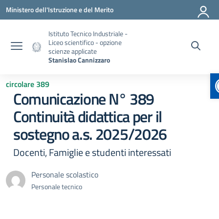
Vai ai contenuti
Vai al menu di navigazione
Vai al footer
Ministero dell'Istruzione e del Merito
Istituto Tecnico Industriale -
Liceo scientifico - opzione
scienze applicate
Stanislao Cannizzaro
circolare 389
Comunicazione N° 389
Continuità didattica per il
sostegno a.s. 2025/2026
Docenti, Famiglie e studenti interessati
Personale scolastico
Personale tecnico