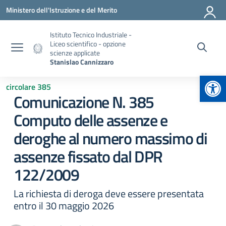
Vai ai contenuti
Vai al menu di navigazione
Vai al footer
Ministero dell'Istruzione e del Merito
Istituto Tecnico Industriale -
Liceo scientifico - opzione
scienze applicate
Stanislao Cannizzaro
Apr
circolare 385
Comunicazione N. 385
Computo delle assenze e
deroghe al numero massimo di
assenze fissato dal DPR
122/2009
La richiesta di deroga deve essere presentata
entro il 30 maggio 2026