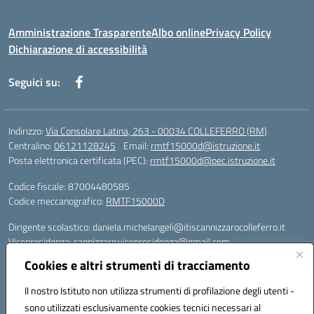
Amministrazione Trasparente
Albo online
Privacy Policy
Dichiarazione di accessibilità
Seguici su:
Indirizzo:
Via Consolare Latina, 263 - 00034 COLLEFERRO (RM)
Centralino:
06121128245
Email:
rmtf15000d@istruzione.it
Posta elettronica certificata (PEC):
rmtf15000d@pec.istruzione.it
Codice fiscale: 87004480585
Codice meccanografico:
RMTF15000D
Dirigente scolastico: daniela.michelangeli@itiscannizzarocolleferro.it
Vicepresidenza: cannizzaro.vicepresidenza@gmail.com
Orientamento: orientamento@itiscannizzarocolleferro.it
Cookies e altri strumenti di tracciamento
//
Supporto piattaforme DDI (creazione account e rigenerazione credenziali)
Il nostro Istituto non utilizza strumenti di profilazione degli utenti -
Google Workspace (Classroom) :
sono utilizzati esclusivamente cookies tecnici necessari al