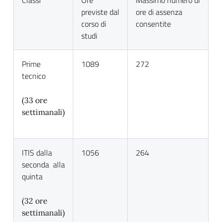
Classi
Ore
Massimo numero di
previste dal
ore di assenza
corso di
consentite
studi
Prime
1089
272
tecnico
(33 ore
settimanali)
ITIS dalla
1056
264
seconda alla
quinta
(32 ore
settimanali)