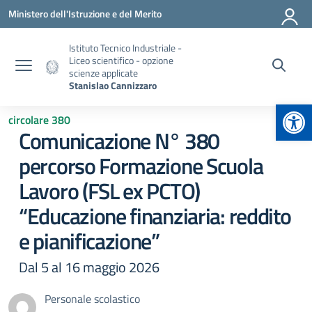
Vai ai contenuti
Vai al menu di navigazione
Vai al footer
Ministero dell'Istruzione e del Merito
Istituto Tecnico Industriale -
Liceo scientifico - opzione
scienze applicate
Stanislao Cannizzaro
Apr
circolare 380
Comunicazione N° 380
percorso Formazione Scuola
Lavoro (FSL ex PCTO)
“Educazione finanziaria: reddito
e pianificazione”
Dal 5 al 16 maggio 2026
Personale scolastico