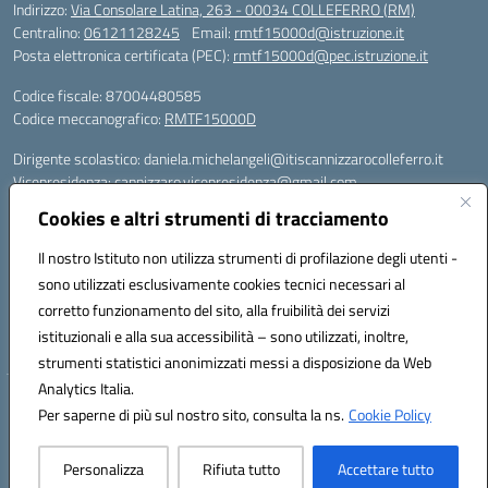
Indirizzo:
Via Consolare Latina, 263 - 00034 COLLEFERRO (RM)
Centralino:
06121128245
Email:
rmtf15000d@istruzione.it
Posta elettronica certificata (PEC):
rmtf15000d@pec.istruzione.it
Codice fiscale: 87004480585
Codice meccanografico:
RMTF15000D
Dirigente scolastico: daniela.michelangeli@itiscannizzarocolleferro.it
Vicepresidenza: cannizzaro.vicepresidenza@gmail.com
Orientamento: orientamento@itiscannizzarocolleferro.it
Cookies e altri strumenti di tracciamento
//
Supporto piattaforme DDI (creazione account e rigenerazione credenziali)
Il nostro Istituto non utilizza strumenti di profilazione degli utenti -
Google Workspace (Classroom) :
sono utilizzati esclusivamente cookies tecnici necessari al
supporto_gsuite@itiscannizzarocolleferro.it
corretto funzionamento del sito, alla fruibilità dei servizi
Microsoft Office 365 (Teams):
istituzionali e alla sua accessibilità – sono utilizzati, inoltre,
supporto_office365@cannizzaro.onmicrosoft.com
strumenti statistici anonimizzati messi a disposizione da Web
Analytics Italia.
Hosting & Powered by 3D Solution S.r.l.
Per saperne di più sul nostro sito, consulta la ns.
Cookie Policy
Concept & Design by Designers Italia
Personalizza
Rifiuta tutto
Accettare tutto