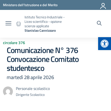
Vai ai contenuti
Vai al menu di navigazione
Vai al footer
Ministero dell'Istruzione e del Merito
Istituto Tecnico Industriale -
Liceo scientifico - opzione
scienze applicate
Stanislao Cannizzaro
Apr
circolare 376
Comunicazione N° 376
Convocazione Comitato
studentesco
martedì 28 aprile 2026
Personale scolastico
Dirigente Scolastico