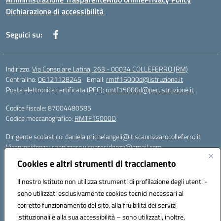
Dichiarazione di accessibilità
Seguici su:
Indirizzo:
Via Consolare Latina, 263 - 00034 COLLEFERRO (RM)
Centralino:
06121128245
Email:
rmtf15000d@istruzione.it
Posta elettronica certificata (PEC):
rmtf15000d@pec.istruzione.it
Codice fiscale: 87004480585
Codice meccanografico:
RMTF15000D
Dirigente scolastico: daniela.michelangeli@itiscannizzarocolleferro.it
Vicepresidenza: cannizzaro.vicepresidenza@gmail.com
Orientamento: orientamento@itiscannizzarocolleferro.it
Cookies e altri strumenti di tracciamento
//
Supporto piattaforme DDI (creazione account e rigenerazione credenziali)
Il nostro Istituto non utilizza strumenti di profilazione degli utenti -
Google Workspace (Classroom) :
sono utilizzati esclusivamente cookies tecnici necessari al
supporto_gsuite@itiscannizzarocolleferro.it
corretto funzionamento del sito, alla fruibilità dei servizi
Microsoft Office 365 (Teams):
istituzionali e alla sua accessibilità – sono utilizzati, inoltre,
supporto_office365@cannizzaro.onmicrosoft.com