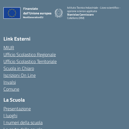
Istituto Tecnico Industriale - Liceo scientifico -
opzione scienze applicate
Stanislao Cannizzaro
Colleferro (RM)
— Visita la pagina iniziale della scuola
Link Esterni
MIUR
Ufficio Scolastico Regionale
Ufficio Scolastico Territoriale
Scuola in Chiaro
Iscrizioni On Line
Invalsi
Comune
La Scuola
Presentazione
I luoghi
I numeri della scuola