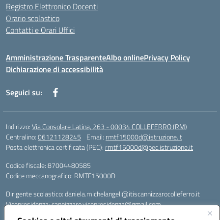
Registro Elettronico Docenti
Orario scolastico
Contatti e Orari Uffici
Amministrazione Trasparente
Albo online
Privacy Policy
Dichiarazione di accessibilità
Seguici su:
Indirizzo:
Via Consolare Latina, 263 - 00034 COLLEFERRO (RM)
Centralino:
06121128245
Email:
rmtf15000d@istruzione.it
Posta elettronica certificata (PEC):
rmtf15000d@pec.istruzione.it
Codice fiscale: 87004480585
Codice meccanografico:
RMTF15000D
Dirigente scolastico: daniela.michelangeli@itiscannizzarocolleferro.it
Vicepresidenza: cannizzaro.vicepresidenza@gmail.com
Orientamento: orientamento@itiscannizzarocolleferro.it