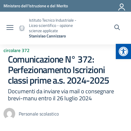
Vai ai contenuti
Vai al menu di navigazione
Vai al footer
Ministero dell'Istruzione e del Merito
Istituto Tecnico Industriale -
Liceo scientifico - opzione
scienze applicate
Stanislao Cannizzaro
Apr
circolare 372
Comunicazione N° 372:
Perfezionamento Iscrizioni
classi prime a.s. 2024-2025
Documenti da inviare via mail o consegnare
brevi-manu entro il 26 luglio 2024
Personale scolastico