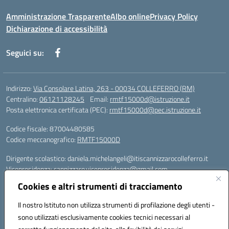
Amministrazione Trasparente
Albo online
Privacy Policy
Dichiarazione di accessibilità
Seguici su:
Indirizzo:
Via Consolare Latina, 263 - 00034 COLLEFERRO (RM)
Centralino:
06121128245
Email:
rmtf15000d@istruzione.it
Posta elettronica certificata (PEC):
rmtf15000d@pec.istruzione.it
Codice fiscale: 87004480585
Codice meccanografico:
RMTF15000D
Dirigente scolastico: daniela.michelangeli@itiscannizzarocolleferro.it
Vicepresidenza: cannizzaro.vicepresidenza@gmail.com
Orientamento: orientamento@itiscannizzarocolleferro.it
Cookies e altri strumenti di tracciamento
//
Supporto piattaforme DDI (creazione account e rigenerazione credenziali)
Il nostro Istituto non utilizza strumenti di profilazione degli utenti -
Google Workspace (Classroom) :
sono utilizzati esclusivamente cookies tecnici necessari al
supporto_gsuite@itiscannizzarocolleferro.it