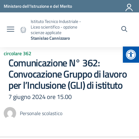
Vai ai contenuti
Vai al menu di navigazione
Vai al footer
Ministero dell'Istruzione e del Merito
Istituto Tecnico Industriale -
Liceo scientifico - opzione
scienze applicate
Stanislao Cannizzaro
Apr
circolare 362
Comunicazione N° 362:
Convocazione Gruppo di lavoro
per l’Inclusione (GLI) di istituto
7 giugno 2024 ore 15.00
Personale scolastico