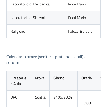
Laboratorio di Meccanica
Priori Mario
Laboratorio di Sistemi
Priori Mario
Religione
Paluzzi Barbara
Calendario prove (scritte – pratiche – orali) e
scrutini
Materie
Prova
Giorno
Orario
Sot
e Aula
DPO
Scritta
2105/2024
Cioc
17.00-
Mar