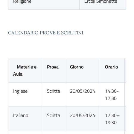
Religione
Ercoli Simonetta
CALENDARIO PROVE E SCRUTINI
Materie e
Prova
Giorno
Orario
S
Aula
Inglese
Scritta
20/05/2024
14.30-
A
17.30
Na
Italiano
Scritta
20/05/2024
17.30–
Sa
19.30
Na