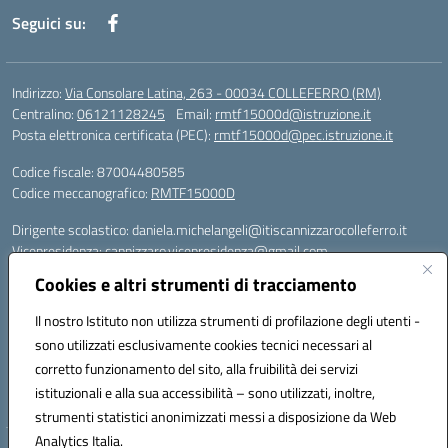
Seguici su:
Indirizzo:
Via Consolare Latina, 263 - 00034 COLLEFERRO (RM)
Centralino:
06121128245
Email:
rmtf15000d@istruzione.it
Posta elettronica certificata (PEC):
rmtf15000d@pec.istruzione.it
Codice fiscale: 87004480585
Codice meccanografico:
RMTF15000D
Dirigente scolastico: daniela.michelangeli@itiscannizzarocolleferro.it
Vicepresidenza: cannizzaro.vicepresidenza@gmail.com
Orientamento: orientamento@itiscannizzarocolleferro.it
Cookies e altri strumenti di tracciamento
//
Supporto piattaforme DDI (creazione account e rigenerazione credenziali)
Il nostro Istituto non utilizza strumenti di profilazione degli utenti -
Google Workspace (Classroom) :
sono utilizzati esclusivamente cookies tecnici necessari al
supporto_gsuite@itiscannizzarocolleferro.it
corretto funzionamento del sito, alla fruibilità dei servizi
Microsoft Office 365 (Teams):
istituzionali e alla sua accessibilità – sono utilizzati, inoltre,
supporto_office365@cannizzaro.onmicrosoft.com
strumenti statistici anonimizzati messi a disposizione da Web
Analytics Italia.