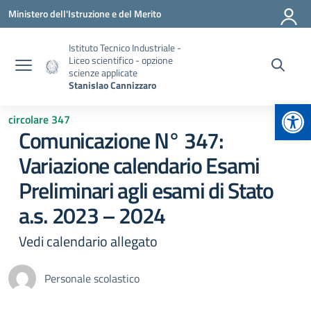
Vai ai contenuti
Vai al menu di navigazione
Vai al footer
Ministero dell'Istruzione e del Merito
Istituto Tecnico Industriale -
Liceo scientifico - opzione
scienze applicate
Stanislao Cannizzaro
Apr
circolare 347
Comunicazione N° 347:
Variazione calendario Esami
Preliminari agli esami di Stato
a.s. 2023 – 2024
Vedi calendario allegato
Personale scolastico