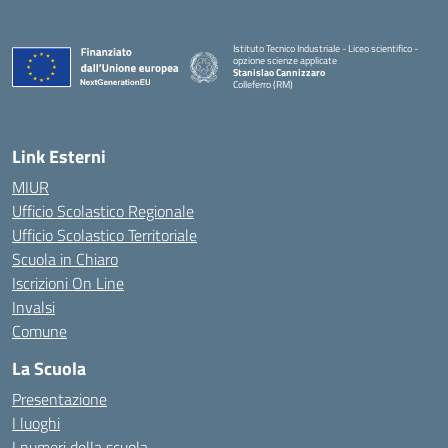
Istituto Tecnico Industriale - Liceo scientifico -
opzione scienze applicate
Stanislao Cannizzaro
Colleferro (RM)
— Visita la pagina iniziale della scuola
Link Esterni
MIUR
Ufficio Scolastico Regionale
Ufficio Scolastico Territoriale
Scuola in Chiaro
Iscrizioni On Line
Invalsi
Comune
La Scuola
Presentazione
I luoghi
I numeri della scuola