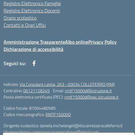
Registro Elettronico Famiglie
Registro Elettronico Docenti
Orario scolastico
Contatti e Orari Uffici
Amministrazione Trasparente
Albo online
Privacy Policy
Dichiarazione di accessibilità
Seguici su:
Indirizzo:
Via Consolare Latina, 263 - 00034 COLLEFERRO (RM)
Centralino:
06121128245
Email:
rmtf15000d@istruzione.it
Posta elettronica certificata (PEC):
rmtf15000d@pec.istruzione.it
Codice fiscale: 87004480585
Codice meccanografico:
RMTF15000D
Dirigente scolastico: daniela.michelangeli@itiscannizzarocolleferro.it
Vicepresidenza: cannizzaro.vicepresidenza@gmail.com