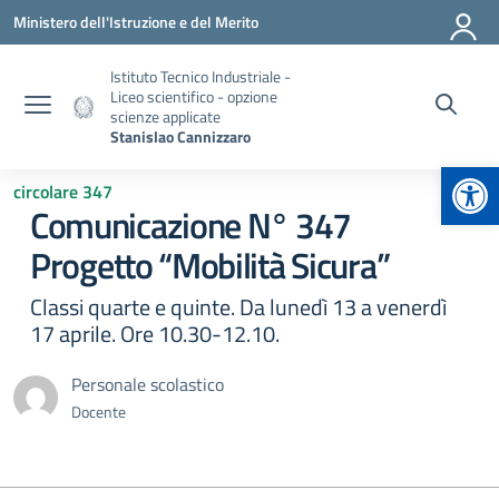
Vai ai contenuti
Vai al menu di navigazione
Vai al footer
Ministero dell'Istruzione e del Merito
Istituto Tecnico Industriale -
Liceo scientifico - opzione
scienze applicate
Stanislao Cannizzaro
Apr
circolare 347
Comunicazione N° 347
Progetto “Mobilità Sicura”
Classi quarte e quinte. Da lunedì 13 a venerdì
17 aprile. Ore 10.30-12.10.
Personale scolastico
Docente