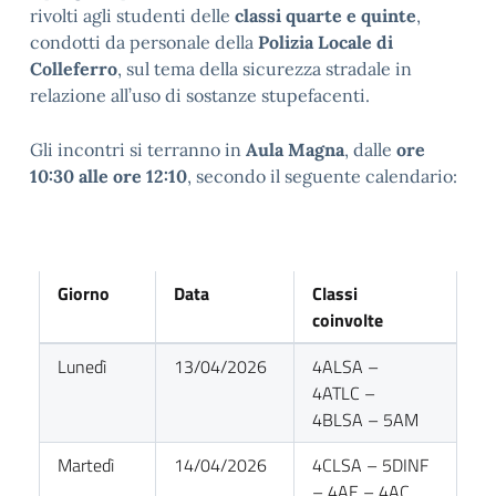
rivolti agli studenti delle
classi quarte e quinte
,
condotti da personale della
Polizia Locale di
Colleferro
, sul tema della sicurezza stradale in
relazione all’uso di sostanze stupefacenti.
Gli incontri si terranno in
Aula Magna
, dalle
ore
10:30 alle ore 12:10
, secondo il seguente calendario:
Giorno
Data
Classi
coinvolte
Lunedì
13/04/2026
4ALSA –
4ATLC –
4BLSA – 5AM
Martedì
14/04/2026
4CLSA – 5DINF
– 4AE – 4AC