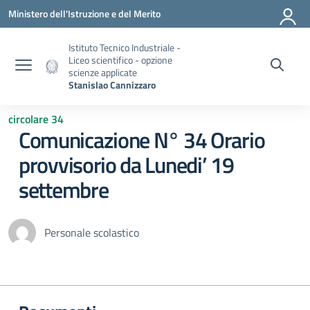
Vai ai contenuti
Vai al menu di navigazione
Vai al footer
Ministero dell'Istruzione e del Merito
Istituto Tecnico Industriale -
Liceo scientifico - opzione
scienze applicate
Stanislao Cannizzaro
circolare 34
Comunicazione N° 34 Orario
provvisorio da Lunedi’ 19
settembre
Personale scolastico