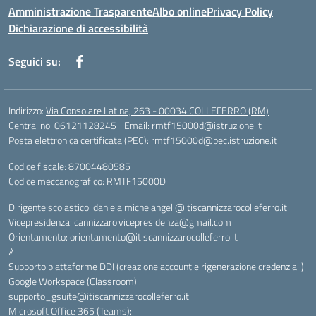
Amministrazione Trasparente
Albo online
Privacy Policy
Dichiarazione di accessibilità
Seguici su:
Indirizzo:
Via Consolare Latina, 263 - 00034 COLLEFERRO (RM)
Centralino:
06121128245
Email:
rmtf15000d@istruzione.it
Posta elettronica certificata (PEC):
rmtf15000d@pec.istruzione.it
Codice fiscale: 87004480585
Codice meccanografico:
RMTF15000D
Dirigente scolastico: daniela.michelangeli@itiscannizzarocolleferro.it
Vicepresidenza: cannizzaro.vicepresidenza@gmail.com
Orientamento: orientamento@itiscannizzarocolleferro.it
//
Supporto piattaforme DDI (creazione account e rigenerazione credenziali)
Google Workspace (Classroom) :
supporto_gsuite@itiscannizzarocolleferro.it
Microsoft Office 365 (Teams):