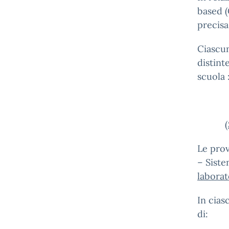
based (
precisa
Ciascun
distint
scuola 
(
Le prov
– Siste
laborat
In cias
di: