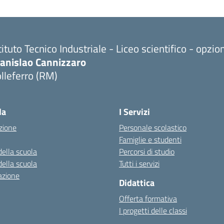
tituto Tecnico Industriale - Liceo scientifico - opzi
tanislao Cannizzaro
lleferro (RM)
Visita la pagina iniziale della scuola
la
I Servizi
zione
Personale scolastico
Famiglie e studenti
della scuola
Percorsi di studio
della scuola
Tutti i servizi
azione
Didattica
Offerta formativa
I progetti delle classi