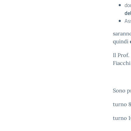
do
de
Ass
saranno
quindi
Il Prof.
Fiacchi
Sono pr
turno 8
turno 1