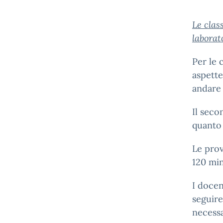
Le clas
laborat
Per le 
aspette
andare 
Il seco
quanto 
Le prov
120 min
I docen
seguire
necessa