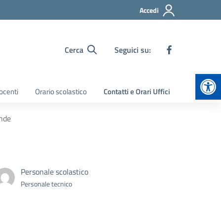
Accedi
Cerca
Seguici su:
Apr
ocenti
Orario scolastico
Contatti e Orari Uffici
nde
Personale scolastico
Personale tecnico