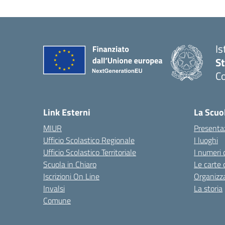
Is
S
Co
— 
Link Esterni
La Scuo
MIUR
Presenta
Ufficio Scolastico Regionale
I luoghi
Ufficio Scolastico Territoriale
I numeri 
Scuola in Chiaro
Le carte 
Iscrizioni On Line
Organizz
Invalsi
La storia
Comune