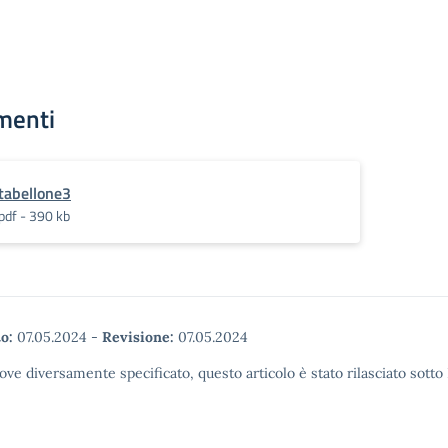
menti
tabellone3
pdf - 390 kb
o:
07.05.2024
-
Revisione:
07.05.2024
ove diversamente specificato, questo articolo è stato rilasciato sott