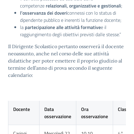
competenze
relazionali, organizzative e gestionali
;
l’osservanza dei doveri
connessi con lo status di
dipendente pubblico e inerenti la funzione docente;
la
partecipazione alle attività formative
e il
raggiungimento degli obiettivi previsti dalle stesse.”
Il Dirigente Scolastico pertanto osserverà il docente
neoassunto, anche nel corso delle sue attività
didattiche per poter emettere il proprio giudizio al
termine dell’anno di prova secondo il seguente
calendario:
Docente
Data
Ora
Classe
osservazione
osservazione
Caringi
Mercoledì 22
10,10
4°