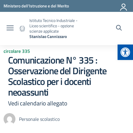
Vai ai contenuti
Vai al menu di navigazione
Vai al footer
Ministero dell'Istruzione e del Merito
Istituto Tecnico Industriale -
Liceo scientifico - opzione
scienze applicate
Stanislao Cannizzaro
Apr
circolare 335
Comunicazione N° 335 :
Osservazione del Dirigente
Scolastico per i docenti
neoassunti
Vedi calendario allegato
Personale scolastico