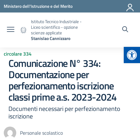
Vai ai contenuti
Vai al menu di navigazione
Vai al footer
Ministero dell'Istruzione e del Merito
Istituto Tecnico Industriale -
Liceo scientifico - opzione
scienze applicate
Stanislao Cannizzaro
Apr
circolare 334
Comunicazione N° 334:
Documentazione per
perfezionamento iscrizione
classi prime a.s. 2023-2024
Documenti necessari per perfezionamento
iscrizione
Personale scolastico