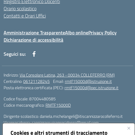
Registro Elettronico Docenti
Orario scolastico
Contatti e Orari Uffici
Amministrazione Trasparente
Albo online
Privacy Policy
Dichiarazione di accessibilità
Seguici su:
Indirizzo:
Via Consolare Latina, 263 - 00034 COLLEFERRO (RM)
Centralino:
06121128245
Email:
rmtf15000d@istruzione.it
Posta elettronica certificata (PEC):
rmtf15000d@pec.istruzione.it
Codice fiscale: 87004480585
Codice meccanografico:
RMTF15000D
Dirigente scolastico: daniela.michelangeli@itiscannizzarocolleferro.it
Vicepresidenza: cannizzaro.vicepresidenza@gmail.com
Orientamento: orientamento@itiscannizzarocolleferro.it
Cookies e altri strumenti di tracciamento