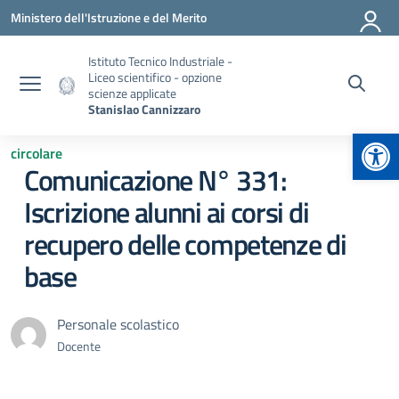
Vai ai contenuti
Vai al menu di navigazione
Vai al footer
Ministero dell'Istruzione e del Merito
Istituto Tecnico Industriale -
Liceo scientifico - opzione
scienze applicate
Stanislao Cannizzaro
Apr
circolare
Comunicazione N° 331:
Iscrizione alunni ai corsi di
recupero delle competenze di
base
Personale scolastico
Docente