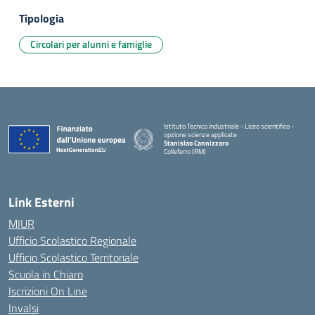
Tipologia
Circolari per alunni e famiglie
Istituto Tecnico Industriale - Liceo scientifico -
opzione scienze applicate
Stanislao Cannizzaro
Colleferro (RM)
— Visita la pagina iniziale della scuola
Link Esterni
MIUR
Ufficio Scolastico Regionale
Ufficio Scolastico Territoriale
Scuola in Chiaro
Iscrizioni On Line
Invalsi