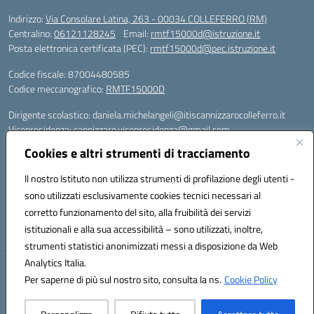
Indirizzo:
Via Consolare Latina, 263 - 00034 COLLEFERRO (RM)
Centralino:
06121128245
Email:
rmtf15000d@istruzione.it
Posta elettronica certificata (PEC):
rmtf15000d@pec.istruzione.it
Codice fiscale: 87004480585
Codice meccanografico:
RMTF15000D
Dirigente scolastico: daniela.michelangeli@itiscannizzarocolleferro.it
Vicepresidenza: cannizzaro.vicepresidenza@gmail.com
Orientamento: orientamento@itiscannizzarocolleferro.it
Cookies e altri strumenti di tracciamento
//
Supporto piattaforme DDI (creazione account e rigenerazione credenziali)
Il nostro Istituto non utilizza strumenti di profilazione degli utenti -
Google Workspace (Classroom) :
sono utilizzati esclusivamente cookies tecnici necessari al
supporto_gsuite@itiscannizzarocolleferro.it
corretto funzionamento del sito, alla fruibilità dei servizi
Microsoft Office 365 (Teams):
istituzionali e alla sua accessibilità – sono utilizzati, inoltre,
supporto_office365@cannizzaro.onmicrosoft.com
strumenti statistici anonimizzati messi a disposizione da Web
Analytics Italia.
Hosting & Powered by 3D Solution S.r.l.
Per saperne di più sul nostro sito, consulta la ns.
Cookie Policy
Concept & Design by Designers Italia