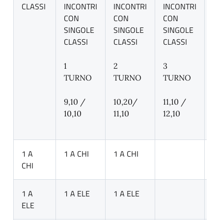
CLASSI
INCONTRI
INCONTRI
INCONTRI
I
CON
CON
CON
C
SINGOLE
SINGOLE
SINGOLE
S
CLASSI
CLASSI
CLASSI
C
1
2
3
4
TURNO
TURNO
TURNO
T
9,10 /
10,20/
11,10 /
12
10,10
11,10
12,10
/
1 A
1 A CHI
1 A CHI
CHI
1 A
1 A ELE
1 A ELE
ELE