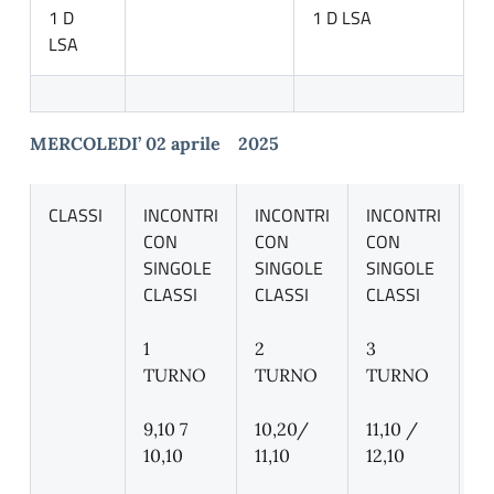
1 D
1 D LSA
LSA
MERCOLEDI’ 02 aprile 2025
CLASSI
INCONTRI
INCONTRI
INCONTRI
I
CON
CON
CON
C
SINGOLE
SINGOLE
SINGOLE
S
CLASSI
CLASSI
CLASSI
C
1
2
3
4
TURNO
TURNO
TURNO
T
9,10 7
10,20/
11,10 /
12
10,10
11,10
12,10
/