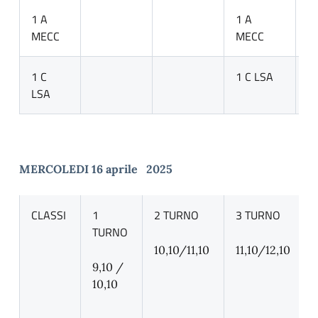
1 A
1 A
1
MECC
MECC
M
1 C
1 C LSA
1
LSA
MERCOLEDI 16 aprile 2025
CLASSI
1
2 TURNO
3 TURNO
TURNO
10,10/11,10
11,10/12,10
9,10 /
10,10