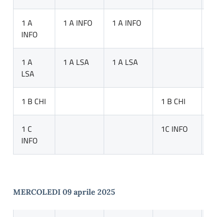
1 A
1 A INFO
1 A INFO
INFO
1 A
1 A LSA
1 A LSA
LSA
1 B CHI
1 B CHI
1
1 C
1C INFO
1
INFO
MERCOLEDI 09 aprile 2025