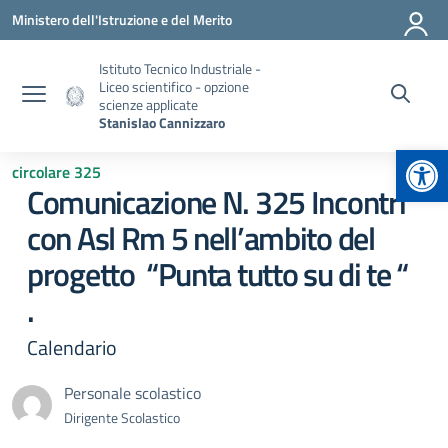
Vai ai contenuti
Vai al menu di navigazione
Vai al footer
Ministero dell'Istruzione e del Merito
Istituto Tecnico Industriale -
Liceo scientifico - opzione
scienze applicate
Stanislao Cannizzaro
Apr
circolare 325
Comunicazione N. 325 Incontri
con Asl Rm 5 nell’ambito del
progetto “Punta tutto su di te “
.
Calendario
Personale scolastico
Dirigente Scolastico