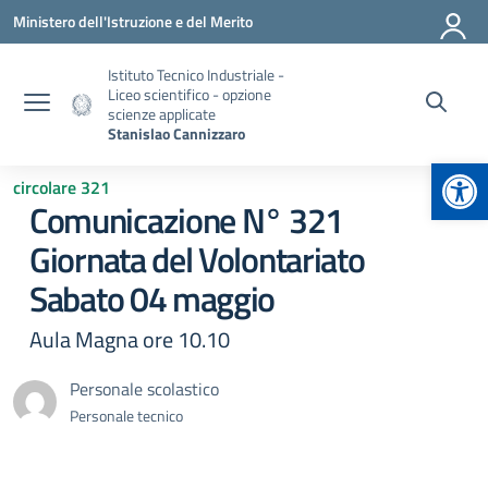
Vai ai contenuti
Vai al menu di navigazione
Vai al footer
Ministero dell'Istruzione e del Merito
Istituto Tecnico Industriale -
Liceo scientifico - opzione
scienze applicate
Stanislao Cannizzaro
Apr
circolare 321
Comunicazione N° 321
Giornata del Volontariato
Sabato 04 maggio
Aula Magna ore 10.10
Personale scolastico
Personale tecnico