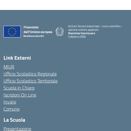
Istituto Tecnico Industriale - Liceo scientifico -
opzione scienze applicate
Stanislao Cannizzaro
Colleferro (RM)
— Visita la pagina iniziale della scuola
Link Esterni
MIUR
Ufficio Scolastico Regionale
Ufficio Scolastico Territoriale
Scuola in Chiaro
Iscrizioni On Line
Invalsi
Comune
La Scuola
Presentazione