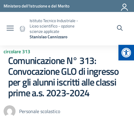
Vai ai contenuti
Vai al menu di navigazione
Vai al footer
Ministero dell'Istruzione e del Merito
Istituto Tecnico Industriale -
Liceo scientifico - opzione
scienze applicate
Stanislao Cannizzaro
Apr
circolare 313
Comunicazione N° 313:
Convocazione GLO di ingresso
per gli alunni iscritti alle classi
prime a.s. 2023-2024
Personale scolastico