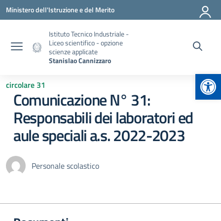
Vai ai contenuti
Vai al menu di navigazione
Vai al footer
Ministero dell'Istruzione e del Merito
Istituto Tecnico Industriale -
Liceo scientifico - opzione
scienze applicate
Stanislao Cannizzaro
Apr
circolare 31
Comunicazione N° 31:
Responsabili dei laboratori ed
aule speciali a.s. 2022-2023
Personale scolastico