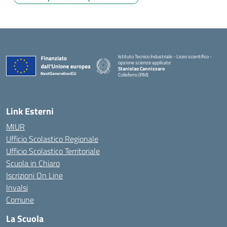
Istituto Tecnico Industriale - Liceo scientifico -
opzione scienze applicate
Stanislao Cannizzaro
Colleferro (RM)
— Visita la pagina iniziale della scuola
Link Esterni
MIUR
Ufficio Scolastico Regionale
Ufficio Scolastico Territoriale
Scuola in Chiaro
Iscrizioni On Line
Invalsi
Comune
La Scuola