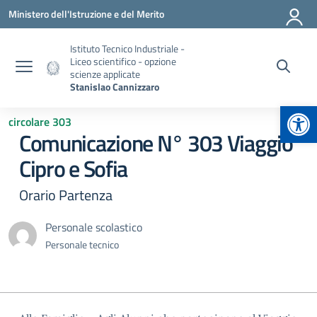
Vai ai contenuti
Vai al menu di navigazione
Vai al footer
Ministero dell'Istruzione e del Merito
Istituto Tecnico Industriale -
Liceo scientifico - opzione
scienze applicate
Stanislao Cannizzaro
Apr
circolare 303
Comunicazione N° 303 Viaggio
Cipro e Sofia
Orario Partenza
Personale scolastico
Personale tecnico