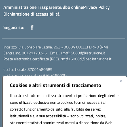
Amministrazione Trasparente
Albo online
Privacy Policy
Dichiarazione di accessibilità
Seguici su:
Indirizzo:
Via Consolare Latina, 263 - 00034 COLLEFERRO (RM)
Centralino:
06121128245
Email:
rmtf15000d@istruzione.it
Posta elettronica certificata (PEC):
rmtf15000d@pec.istruzione.it
Codice fiscale: 87004480585
Codice meccanografico:
RMTF15000D
Cookies e altri strumenti di tracciamento
Dirigente scolastico: daniela.michelangeli@itiscannizzarocolleferro.it
Vicepresidenza: cannizzaro.vicepresidenza@gmail.com
Il nostro Istituto non utilizza strumenti di profilazione degli utenti -
Orientamento: orientamento@itiscannizzarocolleferro.it
sono utilizzati esclusivamente cookies tecnici necessari al
//
corretto funzionamento del sito, alla fruibilità dei servizi
Supporto piattaforme DDI (creazione account e rigenerazione credenziali)
Google Workspace (Classroom) :
istituzionali e alla sua accessibilità – sono utilizzati, inoltre,
supporto_gsuite@itiscannizzarocolleferro.it
strumenti statistici anonimizzati messi a disposizione da Web